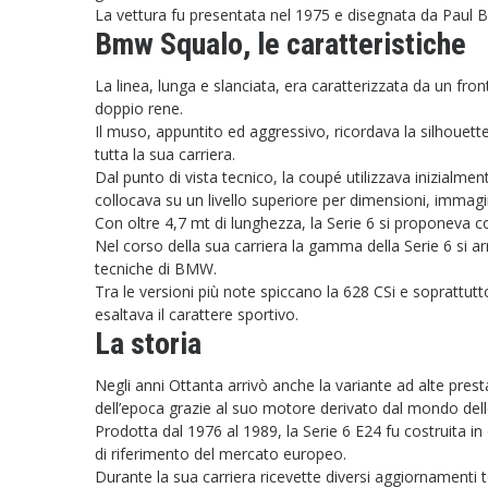
La vettura fu presentata nel 1975 e disegnata da Paul Bra
Bmw Squalo, le caratteristiche
La linea, lunga e slanciata, era caratterizzata da un front
doppio rene.
Il muso, appuntito ed aggressivo, ricordava la silhoue
tutta la sua carriera.
Dal punto di vista tecnico, la coupé utilizzava inizialme
collocava su un livello superiore per dimensioni, immagi
Con oltre 4,7 mt di lunghezza, la Serie 6 si proponeva 
Nel corso della sua carriera la gamma della Serie 6 si ar
tecniche di BMW.
Tra le versioni più note spiccano la 628 CSi e soprattutt
esaltava il carattere sportivo.
La storia
Negli anni Ottanta arrivò anche la variante ad alte prest
dell’epoca grazie al suo motore derivato dal mondo dell
Prodotta dal 1976 al 1989, la Serie 6 E24 fu costruita i
di riferimento del mercato europeo.
Durante la sua carriera ricevette diversi aggiornamenti tec