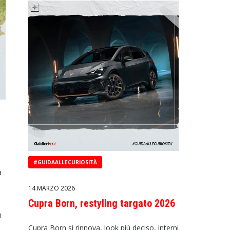
#GUIDAALLECURIOSITÀ
a
14 MARZO 2026
Cupra Born, restyling targato 2026
i
Cupra Born si rinnova, look più deciso, interni