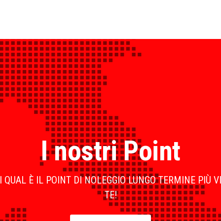
I nostri Point
 QUAL È IL POINT DI NOLEGGIO LUNGO TERMINE PIÙ V
TE!