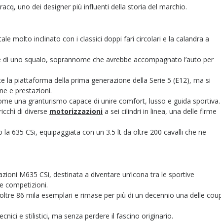
cq, uno dei designer più influenti della storia del marchio.
ale molto inclinato con i classici doppi fari circolari e la calandra a
tte di uno squalo, soprannome che avrebbe accompagnato l’auto per
nte la piattaforma della prima generazione della Serie 5 (E12), ma si
ne e prestazioni.
come una granturismo capace di unire comfort, lusso e guida sportiva.
ricchì di diverse
motorizzazioni
a sei cilindri in linea, una delle firme
o la 635 CSi, equipaggiata con un 3.5 lt da oltre 200 cavalli che ne
azioni M635 CSi, destinata a diventare un’icona tra le sportive
e competizioni.
n oltre 86 mila esemplari e rimase per più di un decennio una delle cou
nici e stilistici, ma senza perdere il fascino originario.