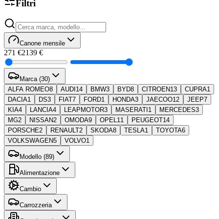
Filtri
Canone mensile
271 €
2139 €
Marca (30)
ALFA ROMEO
8
AUDI
14
BMW
3
BYD
8
CITROEN
13
CUPRA
1
DACIA
1
DS
3
FIAT
7
FORD
1
HONDA
3
JAECOO
12
JEEP
7
KIA
4
LANCIA
4
LEAPMOTOR
3
MASERATI
1
MERCEDES
3
MG
2
NISSAN
2
OMODA
9
OPEL
11
PEUGEOT
14
PORSCHE
2
RENAULT
2
SKODA
8
TESLA
1
TOYOTA
6
VOLKSWAGEN
5
VOLVO
1
Modello (89)
Alimentazione
Cambio
Carrozzeria