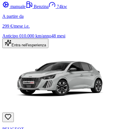
manuale
Benzina
74
kw
A partire da
299 €
/mese
i.e.
Anticipo
0
10.000
km/anno
48
mesi
Entra nell'esperienza