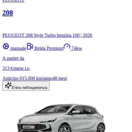
PEUGEOT
208
PEUGEOT 208 Style Turbo benzina 100
|
2026
manuale
Ibrida Premium
74
kw
A partire da
313 €
/mese
i.e.
Anticipo
0
15.000
km/anno
48
mesi
Entra nell'esperienza