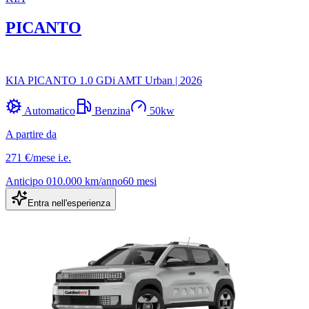
PICANTO
KIA PICANTO 1.0 GDi AMT Urban
|
2026
Automatico
Benzina
50
kw
A partire da
271 €
/mese
i.e.
Anticipo
0
10.000
km/anno
60
mesi
Entra nell'esperienza