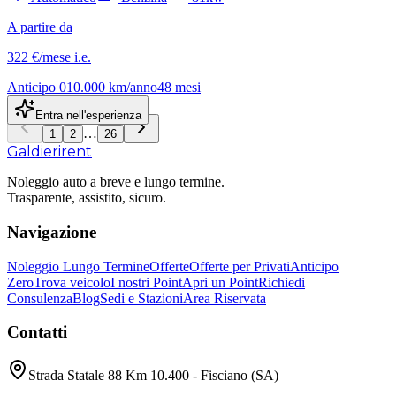
A partire da
322 €
/mese
i.e.
Anticipo
0
10.000
km/anno
48
mesi
Entra nell'esperienza
…
1
2
26
Galdieri
rent
Noleggio auto a breve e lungo termine.
Trasparente, assistito, sicuro.
Navigazione
Noleggio Lungo Termine
Offerte
Offerte per Privati
Anticipo
Zero
Trova veicolo
I nostri Point
Apri un Point
Richiedi
Consulenza
Blog
Sedi e Stazioni
Area Riservata
Contatti
Strada Statale 88 Km 10.400 - Fisciano (SA)