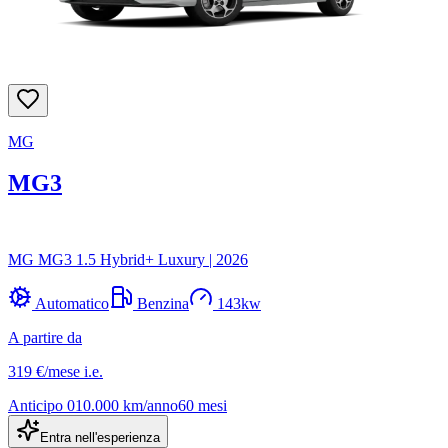
MG
MG3
MG MG3 1.5 Hybrid+ Luxury
|
2026
Automatico
Benzina
143
kw
A partire da
319 €
/mese
i.e.
Anticipo
0
10.000
km/anno
60
mesi
Entra nell'esperienza