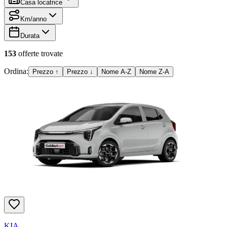
Casa locatrice
Km/anno
Durata
153
offerte
trovate
Ordina:
Prezzo ↑
Prezzo ↓
Nome A-Z
Nome Z-A
KIA