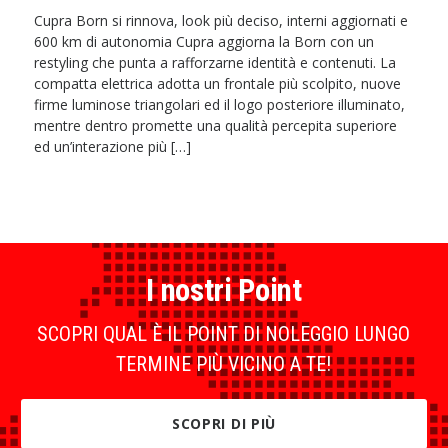
Cupra Born si rinnova, look più deciso, interni aggiornati e
600 km di autonomia Cupra aggiorna la Born con un
restyling che punta a rafforzarne identità e contenuti. La
compatta elettrica adotta un frontale più scolpito, nuove
firme luminose triangolari ed il logo posteriore illuminato,
mentre dentro promette una qualità percepita superiore
ed un’interazione più […]
I nostri Point
SCOPRI QUAL È IL POINT DI NOLEGGIO LUNGO
TERMINE PIÙ VICINO A TE!
SCOPRI DI PIÙ