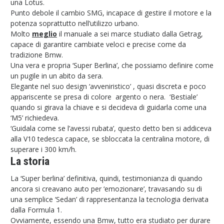
una Lotus.
Punto debole il cambio SMG, incapace di gestire il motore e la
potenza soprattutto nell’utilizzo urbano.
Molto
meglio
il manuale a sei marce studiato dalla Getrag,
capace di garantire cambiate veloci e precise come da
tradizione Bmw.
Una vera e propria ‘Super Berlina’, che possiamo definire come
un pugile in un abito da sera.
Elegante nel suo design ‘avveniristico’ , quasi discreta e poco
appariscente se presa di colore argento o nera. ‘Bestiale’
quando si girava la chiave e si decideva di guidarla come una
‘M5’ richiedeva.
‘Guidala come se l’avessi rubata’, questo detto ben si addiceva
alla V10 tedesca capace, se sbloccata la centralina motore, di
superare i 300 km/h.
La storia
La ‘Super berlina’ definitiva, quindi, testimonianza di quando
ancora si creavano auto per ‘emozionare’, travasando su di
una semplice ‘Sedan’ di rappresentanza la tecnologia derivata
dalla Formula 1.
Ovviamente, essendo una Bmw, tutto era studiato per durare