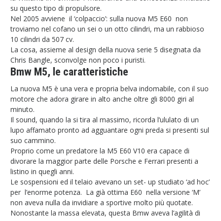
su questo tipo di propulsore.
Nel 2005 avviene il ‘colpaccio’: sulla nuova M5 E60 non
troviamo nel cofano un sei o un otto cilindri, ma un rabbioso
10 cilindri da 507 cv.
La cosa, assieme al design della nuova serie 5 disegnata da
Chris Bangle, sconvolge non poco i puristi.
Bmw M5, le caratteristiche
La nuova M5 è una vera e propria belva indomabile, con il suo
motore che adora girare in alto anche oltre gli 8000 giri al
minuto.
Il sound, quando la si tira al massimo, ricorda l’ululato di un
lupo affamato pronto ad agguantare ogni preda si presenti sul
suo cammino.
Proprio come un predatore la M5 E60 V10 era capace di
divorare la maggior parte delle Porsche e Ferrari presenti a
listino in quegli anni.
Le sospensioni ed il telaio avevano un set- up studiato ‘ad hoc’
per l’enorme potenza. La già ottima E60 nella versione ‘M’
non aveva nulla da invidiare a sportive molto più quotate.
Nonostante la massa elevata, questa Bmw aveva l’agilità di