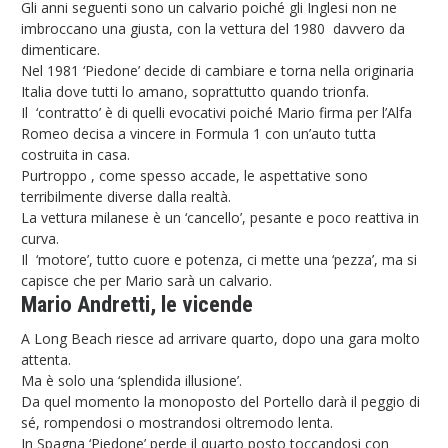
Gli anni seguenti sono un calvario poiché gli Inglesi non ne
imbroccano una giusta, con la vettura del 1980 davvero da
dimenticare.
Nel 1981 ‘Piedone’ decide di cambiare e torna nella originaria
Italia dove tutti lo amano, soprattutto quando trionfa.
Il ‘contratto’ è di quelli evocativi poiché Mario firma per l’Alfa
Romeo decisa a vincere in Formula 1 con un’auto tutta
costruita in casa.
Purtroppo , come spesso accade, le aspettative sono
terribilmente diverse dalla realtà.
La vettura milanese è un ‘cancello’, pesante e poco reattiva in
curva.
Il ‘motore’, tutto cuore e potenza, ci mette una ‘pezza’, ma si
capisce che per Mario sarà un calvario.
Mario Andretti, le vicende
A Long Beach riesce ad arrivare quarto, dopo una gara molto
attenta.
Ma è solo una ‘splendida illusione’.
Da quel momento la monoposto del Portello darà il peggio di
sé, rompendosi o mostrandosi oltremodo lenta.
In Spagna ‘Piedone’ perde il quarto posto toccandosi con