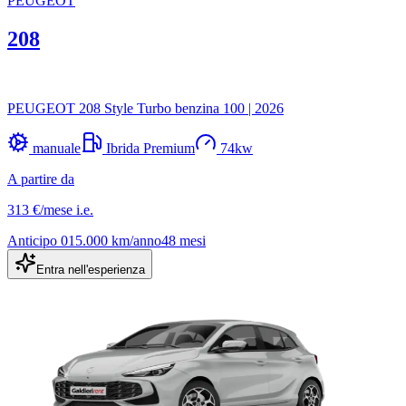
PEUGEOT
208
PEUGEOT 208 Style Turbo benzina 100
|
2026
manuale
Ibrida Premium
74
kw
A partire da
313 €
/mese
i.e.
Anticipo
0
15.000
km/anno
48
mesi
Entra nell'esperienza