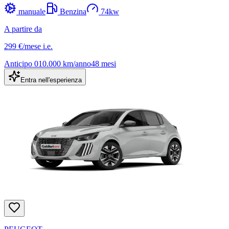
manuale
Benzina
74
kw
A partire da
299 €
/mese
i.e.
Anticipo
0
10.000
km/anno
48
mesi
Entra nell'esperienza