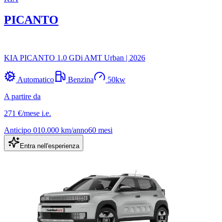
PICANTO
KIA PICANTO 1.0 GDi AMT Urban
|
2026
Automatico
Benzina
50
kw
A partire da
271 €
/mese
i.e.
Anticipo
0
10.000
km/anno
60
mesi
Entra nell'esperienza