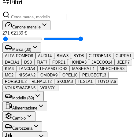
Filtri
Canone mensile
271 €
2139 €
Marca (30)
ALFA ROMEO
8
AUDI
14
BMW
3
BYD
8
CITROEN
13
CUPRA
1
DACIA
1
DS
3
FIAT
7
FORD
1
HONDA
3
JAECOO
14
JEEP
7
KIA
4
LANCIA
4
LEAPMOTOR
3
MASERATI
1
MERCEDES
3
MG
2
NISSAN
2
OMODA
9
OPEL
10
PEUGEOT
13
PORSCHE
2
RENAULT
2
SKODA
8
TESLA
1
TOYOTA
6
VOLKSWAGEN
5
VOLVO
1
Modello (89)
Alimentazione
Cambio
Carrozzeria