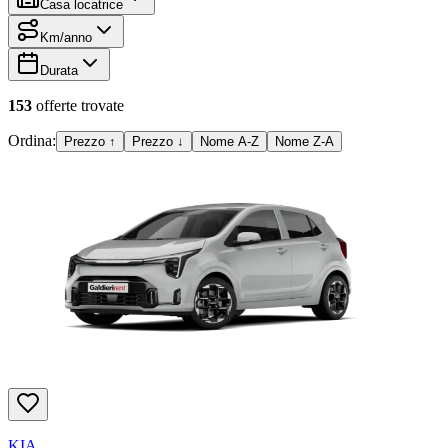
Casa locatrice
Km/anno
Durata
153
offerte
trovate
Ordina:
Prezzo ↑
Prezzo ↓
Nome A-Z
Nome Z-A
KIA