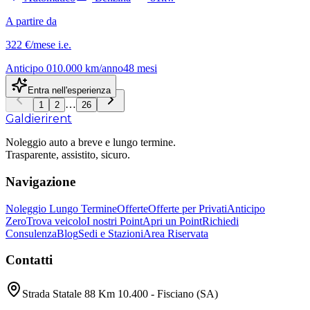
A partire da
322 €
/mese
i.e.
Anticipo
0
10.000
km/anno
48
mesi
Entra nell'esperienza
…
1
2
26
Galdieri
rent
Noleggio auto a breve e lungo termine.
Trasparente, assistito, sicuro.
Navigazione
Noleggio Lungo Termine
Offerte
Offerte per Privati
Anticipo
Zero
Trova veicolo
I nostri Point
Apri un Point
Richiedi
Consulenza
Blog
Sedi e Stazioni
Area Riservata
Contatti
Strada Statale 88 Km 10.400 - Fisciano (SA)