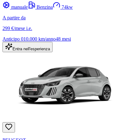
manuale
Benzina
74
kw
A partire da
299 €
/mese
i.e.
Anticipo
0
10.000
km/anno
48
mesi
Entra nell'esperienza