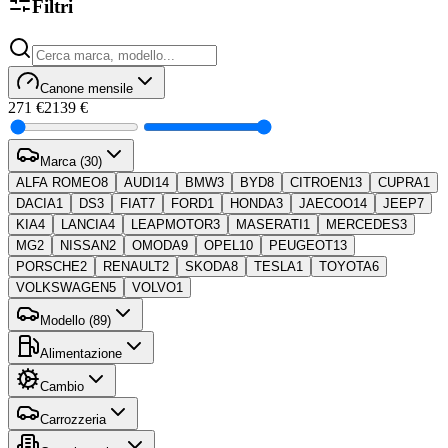
Filtri
Canone mensile
271 €
2139 €
Marca (30)
ALFA ROMEO
8
AUDI
14
BMW
3
BYD
8
CITROEN
13
CUPRA
1
DACIA
1
DS
3
FIAT
7
FORD
1
HONDA
3
JAECOO
14
JEEP
7
KIA
4
LANCIA
4
LEAPMOTOR
3
MASERATI
1
MERCEDES
3
MG
2
NISSAN
2
OMODA
9
OPEL
10
PEUGEOT
13
PORSCHE
2
RENAULT
2
SKODA
8
TESLA
1
TOYOTA
6
VOLKSWAGEN
5
VOLVO
1
Modello (89)
Alimentazione
Cambio
Carrozzeria