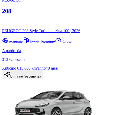
PEUGEOT
208
PEUGEOT 208 Style Turbo benzina 100
|
2026
manuale
Ibrida Premium
74
kw
A partire da
313 €
/mese
i.e.
Anticipo
0
15.000
km/anno
48
mesi
Entra nell'esperienza