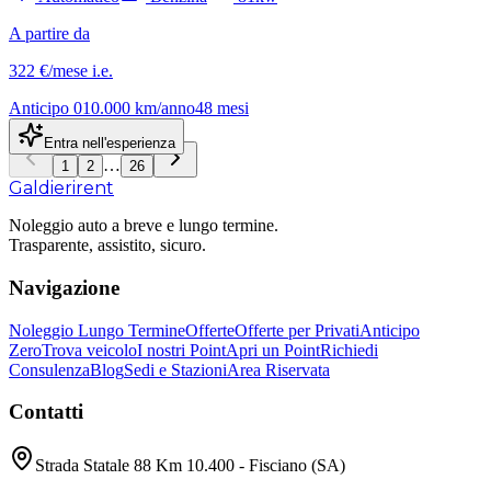
A partire da
322 €
/mese
i.e.
Anticipo
0
10.000
km/anno
48
mesi
Entra nell'esperienza
…
1
2
26
Galdieri
rent
Noleggio auto a breve e lungo termine.
Trasparente, assistito, sicuro.
Navigazione
Noleggio Lungo Termine
Offerte
Offerte per Privati
Anticipo
Zero
Trova veicolo
I nostri Point
Apri un Point
Richiedi
Consulenza
Blog
Sedi e Stazioni
Area Riservata
Contatti
Strada Statale 88 Km 10.400 - Fisciano (SA)