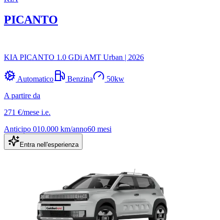
PICANTO
KIA PICANTO 1.0 GDi AMT Urban
|
2026
Automatico
Benzina
50
kw
A partire da
271 €
/mese
i.e.
Anticipo
0
10.000
km/anno
60
mesi
Entra nell'esperienza