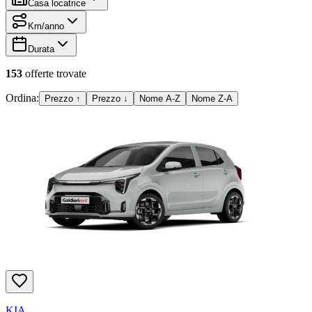
Casa locatrice
Km/anno
Durata
153
offerte
trovate
Ordina:
Prezzo ↑
Prezzo ↓
Nome A-Z
Nome Z-A
KIA