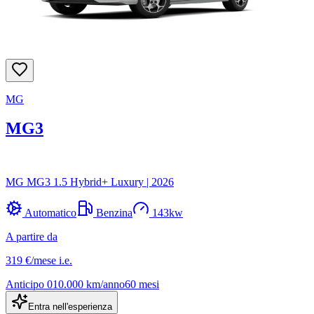
MG
MG3
MG MG3 1.5 Hybrid+ Luxury
|
2026
Automatico
Benzina
143
kw
A partire da
319 €
/mese
i.e.
Anticipo
0
10.000
km/anno
60
mesi
Entra nell'esperienza