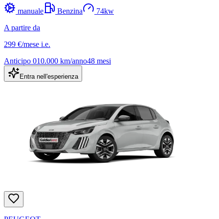
manuale
Benzina
74
kw
A partire da
299 €
/mese
i.e.
Anticipo
0
10.000
km/anno
48
mesi
Entra nell'esperienza