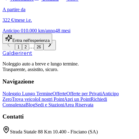
A partire da
322 €
/mese
i.e.
Anticipo
0
10.000
km/anno
48
mesi
Entra nell'esperienza
…
1
2
26
Galdieri
rent
Noleggio auto a breve e lungo termine.
Trasparente, assistito, sicuro.
Navigazione
Noleggio Lungo Termine
Offerte
Offerte per Privati
Anticipo
Zero
Trova veicolo
I nostri Point
Apri un Point
Richiedi
Consulenza
Blog
Sedi e Stazioni
Area Riservata
Contatti
Strada Statale 88 Km 10.400 - Fisciano (SA)