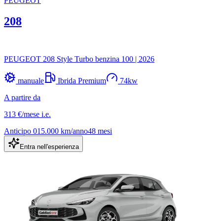
PEUGEOT
208
PEUGEOT 208 Style Turbo benzina 100
|
2026
manuale
Ibrida Premium
74
kw
A partire da
313 €
/mese
i.e.
Anticipo
0
15.000
km/anno
48
mesi
Entra nell'esperienza