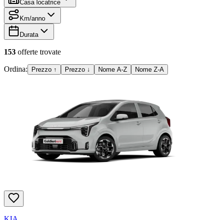
Casa locatrice
Km/anno
Durata
153
offerte
trovate
Ordina:
Prezzo ↑
Prezzo ↓
Nome A-Z
Nome Z-A
KIA