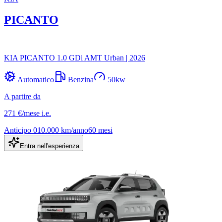
PICANTO
KIA PICANTO 1.0 GDi AMT Urban
|
2026
Automatico
Benzina
50
kw
A partire da
271 €
/mese
i.e.
Anticipo
0
10.000
km/anno
60
mesi
Entra nell'esperienza