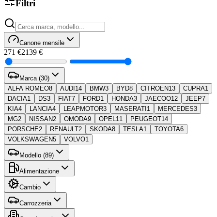
Filtri
Canone mensile
271 €
2139 €
Marca (30)
ALFA ROMEO
8
AUDI
14
BMW
3
BYD
8
CITROEN
13
CUPRA
1
DACIA
1
DS
3
FIAT
7
FORD
1
HONDA
3
JAECOO
12
JEEP
7
KIA
4
LANCIA
4
LEAPMOTOR
3
MASERATI
1
MERCEDES
3
MG
2
NISSAN
2
OMODA
9
OPEL
11
PEUGEOT
14
PORSCHE
2
RENAULT
2
SKODA
8
TESLA
1
TOYOTA
6
VOLKSWAGEN
5
VOLVO
1
Modello (89)
Alimentazione
Cambio
Carrozzeria