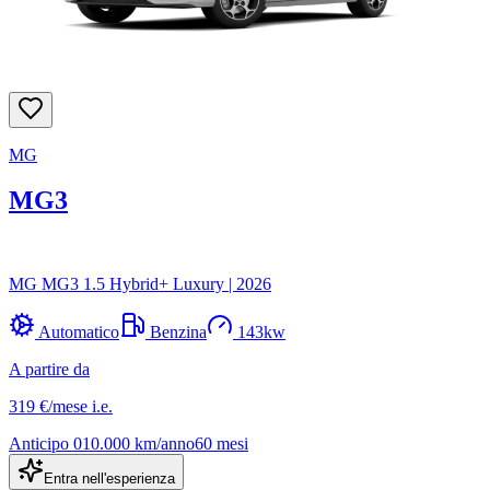
MG
MG3
MG MG3 1.5 Hybrid+ Luxury
|
2026
Automatico
Benzina
143
kw
A partire da
319 €
/mese
i.e.
Anticipo
0
10.000
km/anno
60
mesi
Entra nell'esperienza