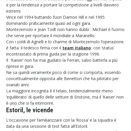
e per la tendenza a portare la competizione a livelli davvero
estremi.
Vince nel 1994 buttando fuori Damon Hill e nel 1995
dominando praticamente quasi ad ogni gara.
Montezemolo e Jean Todt non hanno dubbi : Michael è l’uomo
che serve per riportare il mondiale a Maranello.
Con i soldi di Agnelli e lo charme di Montezemolo l’operazione
è fatta: il tedesco firma con il
team italiano
con ‘status’
incontrastato di prima guida per la stagione 1996.
Il ‘Kaiser’ non ha mai guidato la Ferrari, salvo batterla a più
riprese in gara.
Ne sa quindi veramente poco di come si comporta, essendo
concettualmente opposta alle Benetton che ha pilotato per
svariati anni.
La maggiore incognita è il telaio, tendenzialmente meno
‘equilibrato’ di quello delle vetture di Enstone, ma il ‘Kaiser’ non
è uno che si fa intimorire.
Estoril, le vicende
L’occasione per familiarizzare con la ‘Rossa’ e la squadra è
data da una sessione di test fatta all’Estoril.