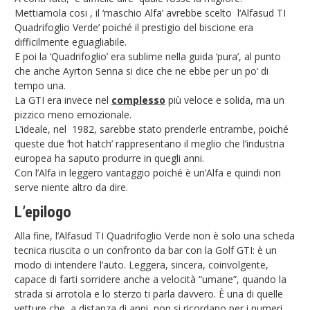
Mettiamola cosi , il ‘maschio Alfa’ avrebbe scelto l‘Alfasud TI
Quadrifoglio Verde’ poiché il prestigio del biscione era
difficilmente eguagliabile.
E poi la ‘Quadrifoglio’ era sublime nella guida ‘pura’, al punto
che anche Ayrton Senna si dice che ne ebbe per un po’ di
tempo una.
La GTI era invece nel
complesso
più veloce e solida, ma un
pizzico meno emozionale.
L’ideale, nel 1982, sarebbe stato prenderle entrambe, poiché
queste due ‘hot hatch’ rappresentano il meglio che l’industria
europea ha saputo produrre in quegli anni.
Con l’Alfa in leggero vantaggio poiché è un’Alfa e quindi non
serve niente altro da dire.
L’epilogo
Alla fine, l’Alfasud TI Quadrifoglio Verde non è solo una scheda
tecnica riuscita o un confronto da bar con la Golf GTI: è un
modo di intendere l’auto. Leggera, sincera, coinvolgente,
capace di farti sorridere anche a velocità “umane”, quando la
strada si arrotola e lo sterzo ti parla davvero. È una di quelle
vetture che, a distanza di anni, non si ricordano per i numeri