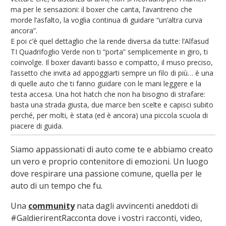
ma per le sensazioni: il boxer che canta, l’avantreno che
morde l’asfalto, la voglia continua di guidare “un’altra curva
ancora”.
E poi c’è quel dettaglio che la rende diversa da tutte: l’Alfasud
TI Quadrifoglio Verde non ti “porta” semplicemente in giro, ti
coinvolge. Il boxer davanti basso e compatto, il muso preciso,
l’assetto che invita ad appoggiarti sempre un filo di più… è una
di quelle auto che ti fanno guidare con le mani leggere e la
testa accesa. Una hot hatch che non ha bisogno di strafare:
basta una strada giusta, due marce ben scelte e capisci subito
perché, per molti, è stata (ed è ancora) una piccola scuola di
piacere di guida.
Siamo appassionati di auto come te e abbiamo creato
un vero e proprio contenitore di emozioni. Un luogo
dove respirare una passione comune, quella per le
auto di un tempo che fu.
Una
community
nata dagli avvincenti aneddoti di
#GaldierirentRacconta dove i vostri racconti, video,