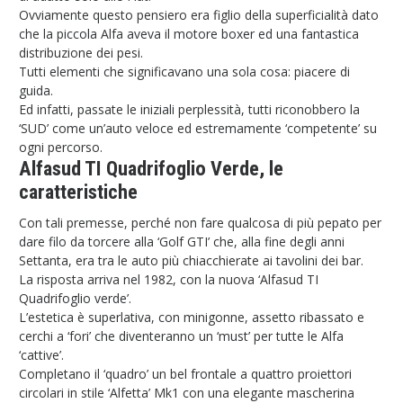
Ovviamente questo pensiero era figlio della superficialità dato
che la piccola Alfa aveva il motore boxer ed una fantastica
distribuzione dei pesi.
Tutti elementi che significavano una sola cosa: piacere di
guida.
Ed infatti, passate le iniziali perplessità, tutti riconobbero la
‘SUD’ come un’auto veloce ed estremamente ‘competente’ su
ogni percorso.
Alfasud TI Quadrifoglio Verde, le
caratteristiche
Con tali premesse, perché non fare qualcosa di più pepato per
dare filo da torcere alla ‘Golf GTI’ che, alla fine degli anni
Settanta, era tra le auto più chiacchierate ai tavolini dei bar.
La risposta arriva nel 1982, con la nuova ‘Alfasud TI
Quadrifoglio verde’.
L’estetica è superlativa, con minigonne, assetto ribassato e
cerchi a ‘fori’ che diventeranno un ‘must’ per tutte le Alfa
‘cattive’.
Completano il ‘quadro’ un bel frontale a quattro proiettori
circolari in stile ‘Alfetta’ Mk1 con una elegante mascherina