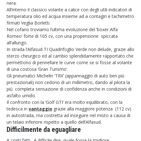
nera.
All’interno il classico volante a calice con degli utili indicatori di
temperatura olio ed acqua insieme ad a contagiri e tachimetro
firmati Veglia Borletti.
Nel cofano troviamo l’ultima evoluzione del ‘boxer Alfa
Romeo’ forte di 105 cv, con una propensione spiccata
all’allungo.
In strada l’Alfasud TI Quadrifoglio Verde non delude, grazie allo
sterzo chirurgico ed al cambio splendidamente rapportato che
permettono di pennellare le curve come se si fosse al volante
di una costosa ‘Gran Turismo’.
Gli pneumatici Michelin ‘TRX’ (appannaggio di auto ben più
prestazionali) non cedono di un millimetro, dando al pilota la
più completa sensazione di confidenza anche in condizioni di
asfalto umido.
Il confronto con la ‘Golf GTI’ era molto equilibrato, con la
tedesca in
vantaggio
grazie alla maggiore potenza (112 cv)
in autostrada, ma costretta ad inseguire nel misto a causa di
un telaio inferiore rispetto a quello dell’Alfasud.
Difficilmente da eguagliare
A conti fatti, è difficile dire quale fosse la migliore.