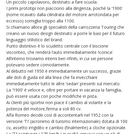
Un piccolo capolavoro, destinato a fare scuola.
I primi prototipi non piacciono alla dirigenza, poiché la ‘1900’
(nome ricavato dalla cilindrata del motore arrotondata per
eccesso) somiglia troppo alla 1100.
Si chiamano allora gli specialisti della carrozzeria Touring che
creano un nuovo design destinato a porre le basi per il futuro
linguaggio stilistico del brand.
Punto distintivo è lo scudetto centrale con il biscione
visconteo, che renderà l’auto immediatamente ‘iconica’.
All’interno troviamo interni ben rifiniti, in cui sei persone
potevano sedere comodamente.
Al debutto nel 1950 è immediatamente un successo, grazie
alle doti di guida ed alla linea che fa invecchiare
immediatamente tutto le altre ‘sedan’ presenti sul mercato.
La ‘1900’ è veloce e, oltre per portare in vacanza la famiglia,
può essere usata con poche modifiche in pista.
Ai clienti più sportivi non piace il cambio al volante e la
potenza del motore,ferma a soli 80 cv.
Alfa Romeo decide così di accontentarli nel 1952 con la
versione ‘TI’ (acronimo di turismo internazionale) dotata di 100
cv, assetto irrigidito e cambio (finalmente) a cloche opzionale.
La ‘TI’ raggiunge i 170 km/h ( in realtà arrivava con un pò di