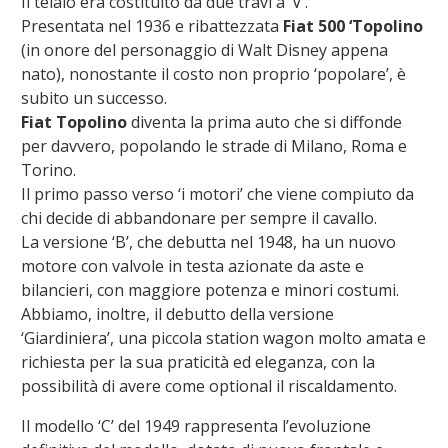
Il telaio era costituito da due travi a ‘V’.
Presentata nel 1936 e ribattezzata
Fiat 500 ‘Topolino
(in onore del personaggio di Walt Disney appena
nato), nonostante il costo non proprio ‘popolare’, è
subito un successo.
Fiat Topolino
diventa la prima auto che si diffonde
per davvero, popolando le strade di Milano, Roma e
Torino.
Il primo passo verso ‘i motori’ che viene compiuto da
chi decide di abbandonare per sempre il cavallo.
La versione ‘B’, che debutta nel 1948, ha un nuovo
motore con valvole in testa azionate da aste e
bilancieri, con maggiore potenza e minori costumi.
Abbiamo, inoltre, il debutto della versione
‘Giardiniera’, una piccola station wagon molto amata e
richiesta per la sua praticità ed eleganza, con la
possibilità di avere come optional il riscaldamento.
Il modello ‘C’ del 1949 rappresenta l’evoluzione