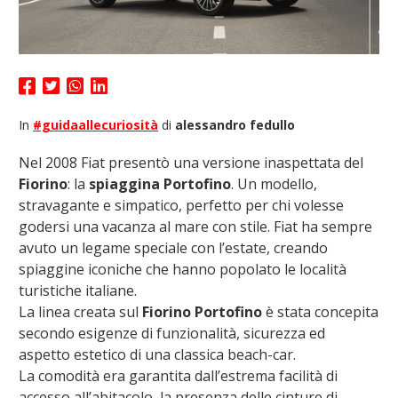
In
#guidaallecuriosità
di
alessandro fedullo
Nel 2008 Fiat presentò una versione inaspettata del
Fiorino
: la
spiaggina Portofino
. Un modello,
stravagante e simpatico, perfetto per chi volesse
godersi una vacanza al mare con stile. Fiat ha sempre
avuto un legame speciale con l’estate, creando
spiaggine iconiche che hanno popolato le località
turistiche italiane.
La linea creata sul
Fiorino Portofino
è stata concepita
secondo esigenze di funzionalità, sicurezza ed
aspetto estetico di una classica beach-car.
La comodità era garantita dall’estrema facilità di
accesso all’abitacolo, la presenza delle cinture di