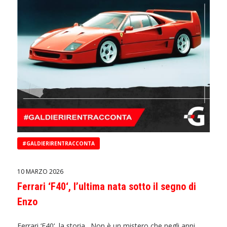
#GALDIERIRENTRACCONTA
10 MARZO 2026
Ferrari ‘F40‘, l’ultima nata sotto il segno di
Enzo
Ferrari ‘F40‘, la storia. Non è un mistero che negli anni