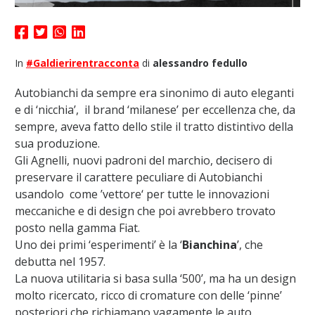
In
#Galdierirentracconta
di
alessandro fedullo
Autobianchi da sempre era sinonimo di auto eleganti
e di ‘nicchia’, il brand ‘milanese’ per eccellenza che, da
sempre, aveva fatto dello stile il tratto distintivo della
sua produzione.
Gli Agnelli, nuovi padroni del marchio, decisero di
preservare il carattere peculiare di Autobianchi
usandolo come ’vettore‘ per tutte le innovazioni
meccaniche e di design che poi avrebbero trovato
posto nella gamma Fiat.
Uno dei primi ‘esperimenti’ è la ‘
Bianchina
’, che
debutta nel 1957.
La nuova utilitaria si basa sulla ‘500’, ma ha un design
molto ricercato, ricco di cromature con delle ‘pinne’
posteriori che richiamano vagamente le auto