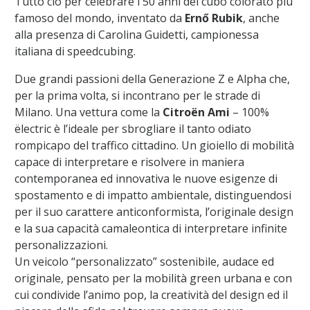
Tutto ciò per celebrare i 50 anni del cubo colorato più
famoso del mondo, inventato da
Ernő Rubik
, anche
alla presenza di Carolina Guidetti, campionessa
italiana di speedcubing.
Due grandi passioni della Generazione Z e Alpha che,
per la prima volta, si incontrano per le strade di
Milano. Una vettura come la
Citroën Ami
– 100%
ëlectric è l’ideale per sbrogliare il tanto odiato
rompicapo del traffico cittadino. Un gioiello di mobilità
capace di interpretare e risolvere in maniera
contemporanea ed innovativa le nuove esigenze di
spostamento e di impatto ambientale, distinguendosi
per il suo carattere anticonformista, l’originale design
e la sua capacità camaleontica di interpretare infinite
personalizzazioni.
Un veicolo “personalizzato” sostenibile, audace ed
originale, pensato per la mobilità green urbana e con
cui condivide l’animo pop, la creatività del design ed il