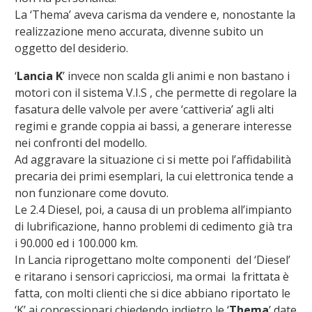
La ‘Thema’ aveva carisma da vendere e, nonostante la
realizzazione meno accurata, divenne subito un
oggetto del desiderio.
‘
Lancia K
’ invece non scalda gli animi e non bastano i
motori con il sistema V.I.S , che permette di regolare la
fasatura delle valvole per avere ‘cattiveria’ agli alti
regimi e grande coppia ai bassi, a generare interesse
nei confronti del modello.
Ad aggravare la situazione ci si mette poi l’affidabilità
precaria dei primi esemplari, la cui elettronica tende a
non funzionare come dovuto.
Le 2.4 Diesel, poi, a causa di un problema all’impianto
di lubrificazione, hanno problemi di cedimento già tra
i 90.000 ed i 100.000 km.
In Lancia riprogettano molte componenti del ‘Diesel’
e ritarano i sensori capricciosi, ma ormai la frittata è
fatta, con molti clienti che si dice abbiano riportato le
‘K’ ai concessionari chiedendo indietro le ‘
Thema
’ date