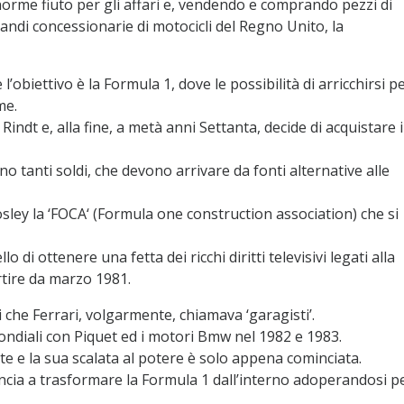
orme fiuto per gli affari e, vendendo e comprando pezzi di
andi concessionarie di motocicli del Regno Unito, la
’obiettivo è la Formula 1, dove le possibilità di arricchirsi p
me.
ndt e, alla fine, a metà anni Settanta, decide di acquistare i
no tanti soldi, che devono arrivare da fonti alternative alle
ley la ‘FOCA‘ (Formula one construction association) che si
o di ottenere una fetta dei ricchi diritti televisivi legati alla
tire da marzo 1981.
i che Ferrari, volgarmente, chiamava ‘garagisti’.
diali con Piquet ed i motori Bmw nel 1982 e 1983.
te e la sua scalata al potere è solo appena cominciata.
incia a trasformare la Formula 1 dall’interno adoperandosi p