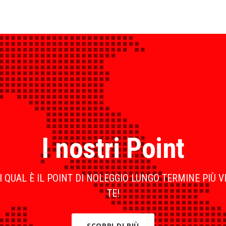
I nostri Point
 QUAL È IL POINT DI NOLEGGIO LUNGO TERMINE PIÙ V
TE!
SCOPRI DI PIÙ