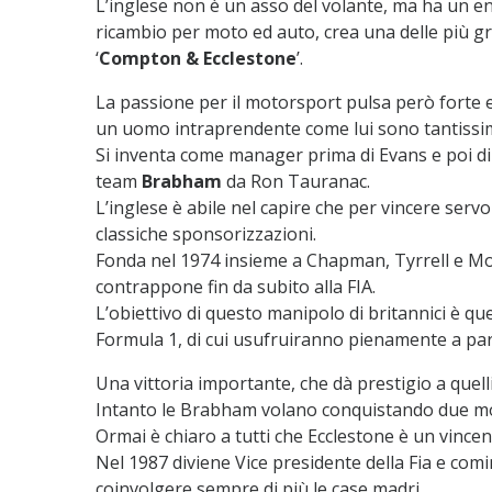
L’inglese non è un asso del volante, ma ha un en
ricambio per moto ed auto, crea una delle più gr
‘
Compton & Ecclestone
’.
La passione per il motorsport pulsa però forte e l
un uomo intraprendente come lui sono tantissi
Si inventa come manager prima di Evans e poi di Ri
team
Brabham
da Ron Tauranac.
L’inglese è abile nel capire che per vincere servo
classiche sponsorizzazioni.
Fonda nel 1974 insieme a Chapman, Tyrrell e Mos
contrappone fin da subito alla FIA.
L’obiettivo di questo manipolo di britannici è quell
Formula 1, di cui usufruiranno pienamente a par
Una vittoria importante, che dà prestigio a quell
Intanto le Brabham volano conquistando due mon
Ormai è chiaro a tutti che Ecclestone è un vincen
Nel 1987 diviene Vice presidente della Fia e com
coinvolgere sempre di più le case madri.