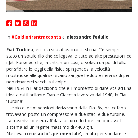
In
#Galdierirentracconta
di
alessandro fedullo
Fiat Turbina
, ecco la sua affascinante storia. C’è sempre
stato un sottile filo che collegava le auto ad alte prestazioni ed
i Jet. Forse perché, in entrambi i casi, ci voleva un po’ di follia
per sfidare le leggi della fisica spingendosi a velocità
mostruose alle quali servivano sangue freddo e nervi saldi per
non rimanerci secchi sul colpo.
Nel 1954 in Fiat decidono che è il momento di dare vita ad una
idea a cui il brillante Dante Giacosa lavorava dal 1948, la Fiat
‘Turbina’.
Il telaio e le sospensioni derivavano dalla Fiat 8v, nel cofano
trovavano posto un compressore a due stadi e due turbine.
La trasmissione era affidata ad un riduttore che portava il
sistema ad un regime massimo di 4400 giri.
Nasceva come
auto ‘sperimentale’
, creata per sondare le