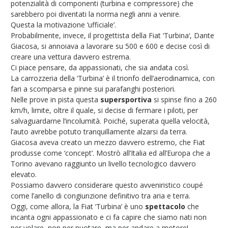
potenzialità di componenti (turbina e compressore) che
sarebbero poi diventati la norma negli anni a venire.
Questa la motivazione ‘ufficiale’.
Probabilmente, invece, il progettista della Fiat ‘Turbina‘, Dante
Giacosa, si annoiava a lavorare su 500 e 600 e decise così di
creare una vettura davvero estrema.
Ci piace pensare, da appassionati, che sia andata così.
La carrozzeria della ‘Turbina’ è il trionfo dell’aerodinamica, con
fari a scomparsa e pinne sui parafanghi posteriori.
Nelle prove in pista questa
supersportiva
si spinse fino a 260
km/h, limite, oltre il quale, si decise di fermare i piloti, per
salvaguardarne l’incolumità. Poiché, superata quella velocità,
l’auto avrebbe potuto tranquillamente alzarsi da terra.
Giacosa aveva creato un mezzo davvero estremo, che Fiat
produsse come ‘concept’. Mostrò all’Italia ed all’Europa che a
Torino avevano raggiunto un livello tecnologico davvero
elevato.
Possiamo davvero considerare questo avveniristico coupé
come l’anello di congiunzione definitivo tra aria e terra.
Oggi, come allora, la Fiat ‘Turbina’ è uno
spettacolo
che
incanta ogni appassionato e ci fa capire che siamo nati non
per volare, non per nuotare, ma per andare a motore!