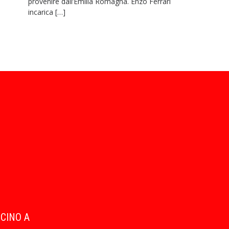
provenire dall’Emilia Romagna. Enzo Ferrari
incarica […]
ICINO A