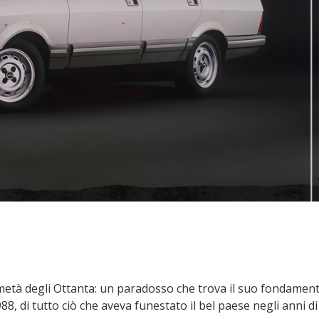
 a metà degli Ottanta: un paradosso che trova il suo fondamen
88, di tutto ciò che aveva funestato il bel paese negli anni di