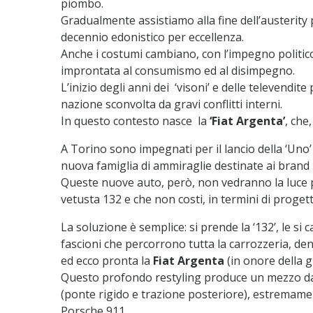
piombo.
Gradualmente assistiamo alla fine dell’austerity p
decennio edonistico per eccellenza.
Anche i costumi cambiano, con l’impegno politico
improntata al consumismo ed al disimpegno.
L’inizio degli anni dei ‘visoni’ e delle televendit
nazione sconvolta da gravi conflitti interni.
In questo contesto nasce la
‘Fiat Argenta’
, che
A Torino sono impegnati per il lancio della ‘Uno’
nuova famiglia di ammiraglie destinate ai brand F
Queste nuove auto, però, non vedranno la luce p
vetusta 132 e che non costi, in termini di progett
La soluzione è semplice: si prende la ‘132’, le si c
fascioni che percorrono tutta la carrozzeria, dent
ed ecco pronta la
Fiat Argenta
(in onore della gi
Questo profondo restyling produce un mezzo dal
(ponte rigido e trazione posteriore), estremam
Porsche 911.