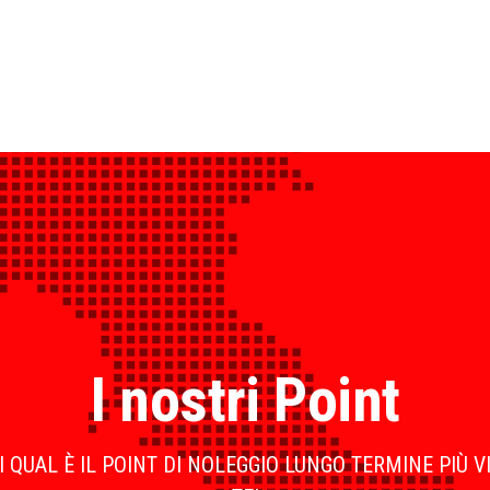
I nostri Point
 QUAL È IL POINT DI NOLEGGIO LUNGO TERMINE PIÙ V