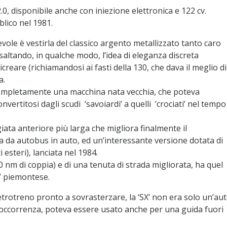
 2.0, disponibile anche con iniezione elettronica e 122 cv.
blico nel 1981.
vole è vestirla del classico argento metallizzato tanto caro
esaltando, in qualche modo, l’idea di eleganza discreta
reare (richiamandosi ai fasti della 130, che dava il meglio di
a.
ompletamente una macchina nata vecchia, che poteva
nvertitosi dagli scudi ‘savoiardi’ a quelli ‘crociati’ nel tempo
iata anteriore più larga che migliora finalmente il
da autobus in auto, ed un’interessante versione dotata di
 esteri), lanciata nel 1984.
0 nm di coppia) e di una tenuta di strada migliorata, ha quel
a’ piemontese.
trotreno pronto a sovrasterzare, la ‘SX’ non era solo un’au
ll’occorrenza, poteva essere usato anche per una guida fuori