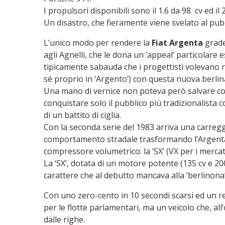
I propulsori disponibili sono il 1.6 da 98 cv ed il
Un disastro, che fieramente viene svelato al pub
L’unico modo per rendere la
Fiat Argenta
grade
agli Agnelli, che le dona un ’appeal’ particolare 
tipicamente sabauda che i progettisti volevano ric
sé proprio in ‘Argento’) con questa nuova berlin
Una mano di vernice non poteva però salvare c
conquistare solo il pubblico più tradizionalista co
di un battito di ciglia.
Con la seconda serie del 1983 arriva una carregg
comportamento stradale trasformando l’Argenta 
compressore volumetrico: la ‘SX’ (VX per i mercati
La ‘SX’, dotata di un motore potente (135 cv e 20
carattere che al debutto mancava alla ‘berlinon
Con uno zero-cento in 10 secondi scarsi ed un re
per le flotte parlamentari, ma un veicolo che, a
dalle righe.