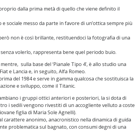
roprio dalla prima metà di quello che viene definito il
 e sociale messo da parte in favore di un’ottica sempre più
e però non è così brillante, restituendoci la fotografia di una
, senza volerlo, rappresenta bene quel periodo buio.
 mentre, sulla base del ‘Pianale Tipo 4’, è allo studio una
iat e Lancia e, in seguito, Alfa Romeo.
rima del 1984 e serve in gamma qualcosa che sostituisca la
azione e sviluppo, come il Titanic.
ambiano i gruppi ottici anteriori e posteriori, la si dota di
ro i sedili vengono rivestiti di un accogliente velluto a cost
ovane figlia di Maria Sole Agnelli).
 carattere anonimo, anacronistico nella dinamica di guida
ente problematica sul bagnato, con consumi degni di una