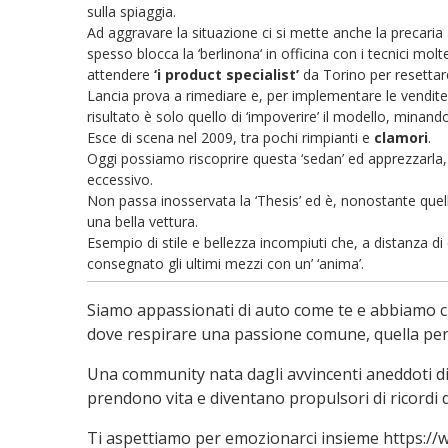
sulla spiaggia.
Ad aggravare la situazione ci si mette anche la precaria a
spesso blocca la ‘berlinona‘ in officina con i tecnici molte
attendere
‘i product specialist’
da Torino per resettare
Lancia prova a rimediare e, per implementare le vendite,
risultato è solo quello di ‘impoverire’ il modello, minan
Esce di scena nel 2009, tra pochi rimpianti e
clamori
.
Oggi possiamo riscoprire questa ‘sedan’ ed apprezzarla, 
eccessivo.
Non passa inosservata la ‘Thesis’ ed è, nonostante quel
una bella vettura.
Esempio di stile e bellezza incompiuti che, a distanza di
consegnato gli ultimi mezzi con un’ ‘anima’.
Siamo appassionati di auto come te e abbiamo c
dove respirare una passione comune, quella per 
Una community nata dagli avvincenti aneddoti di 
prendono vita e diventano propulsori di ricordi di
Ti aspettiamo per emozionarci insieme https:/