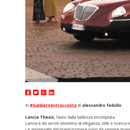
In
#Galdierirentracconta
di
alessandro fedullo
Lancia Thesis,
l’auto dalla bellezza incompiuta.
Lancia è da secoli sinonimo di eleganza, stile e ricerca 
Le ammiraglie del brand torinese sono da sempre ‘manifesto