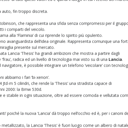
 auto, fin troppo discreta.
ke Robinson, che rappresenta una sfida senza compromessi per il grupp
ti i comparti del veicolo.
a alla ‘Flaminia’ di cui riprende lo spirito più opulento.
 meno avanguardista dell’idea originale. Rappresenta comunque una for
miraglia presente sul mercato.
ta Lancia ‘Thesis’ ha grandi ambizioni che mostra a partire dagli
le ‘frau’, radica ed un livello di tecnologia mai visto su di una
Lancia
.
 navigatore, è possibile integrare un telefono ‘veicolare’ con tecnolog
ni abbiamo i fari ‘bi-xenon’.
Jtd-m 5 cilindri, che rende la ‘Thesis’ una stradista capace di
anni 2000: la Bmw 530d.
oce e stabile in ogni situazione, oltre ad essere comoda e vellutata co
ti’ poiché la nuova ‘Lancia’ dà troppo nell’occhio ed è, per i canoni de
o metallizzato, la Lancia ‘Thesis’ è fuori luogo come un albero di natal