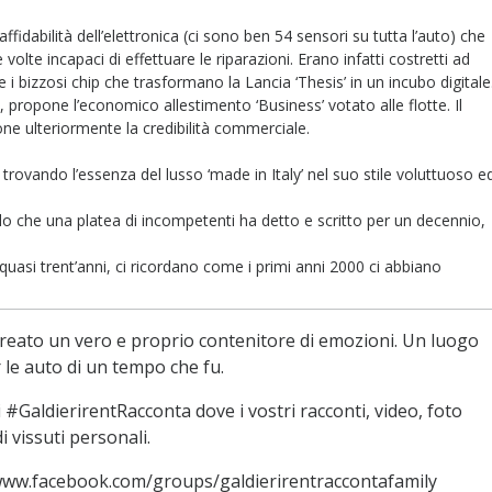
ffidabilità dell’elettronica (ci sono ben 54 sensori su tutta l’auto) che
 volte incapaci di effettuare le riparazioni. Erano infatti costretti ad
 i bizzosi chip che trasformano la Lancia ‘Thesis’ in un incubo digitale
 propone l’economico allestimento ‘Business’ votato alle flotte. Il
done ulteriormente la credibilità commerciale.
trovando l’essenza del lusso ‘made in Italy’ nel suo stile voluttuoso e
lo che una platea di incompetenti ha detto e scritto per un decennio,
 quasi trent’anni, ci ricordano come i primi anni 2000 ci abbiano
reato un vero e proprio contenitore di emozioni. Un luogo
le auto di un tempo che fu.
#GaldierirentRacconta dove i vostri racconti, video, foto
 vissuti personali.
/www.facebook.com/groups/galdierirentraccontafamily