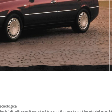
tecnologica.
’ di tutti questi valori ed è quindi il luogo in cui i tecnici del march