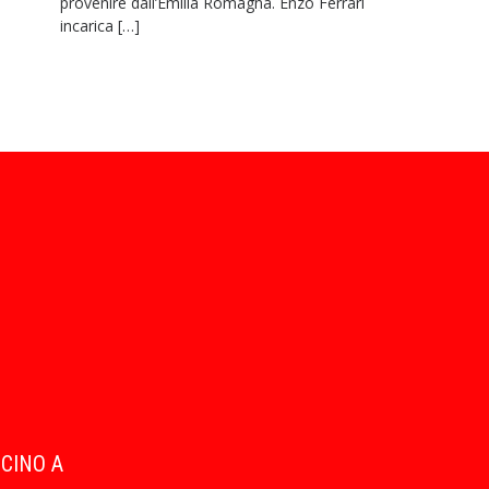
provenire dall’Emilia Romagna. Enzo Ferrari
incarica […]
ICINO A