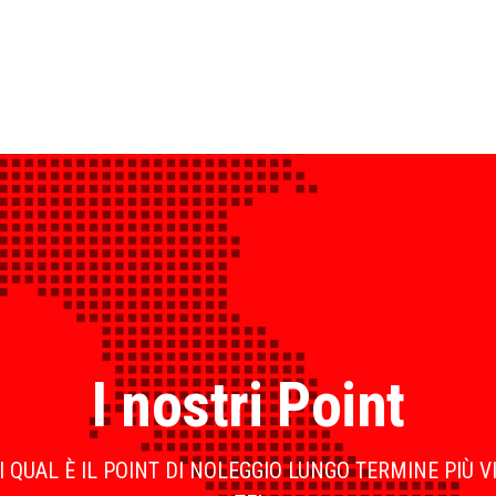
I nostri Point
 QUAL È IL POINT DI NOLEGGIO LUNGO TERMINE PIÙ V