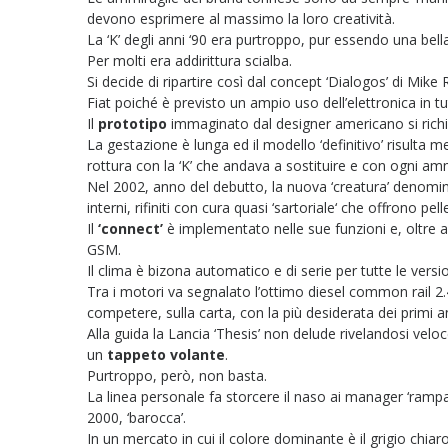
devono esprimere al massimo la loro creatività.
La ‘K’ degli anni ‘90 era purtroppo, pur essendo una bella
Per molti era addirittura scialba.
Si decide di ripartire così dal concept ‘Dialogos’ di Mi
Fiat poiché è previsto un ampio uso dell’elettronica in tut
Il
prototipo
immaginato dal designer americano si richiam
La gestazione è lunga ed il modello ‘definitivo’ risulta
rottura con la ‘K’ che andava a sostituire e con ogni am
Nel 2002, anno del debutto, la nuova ‘creatura’ denomina
interni, rifiniti con cura quasi ‘sartoriale‘ che offrono pel
Il
‘connect’
è implementato nelle sue funzioni e, oltre al
GSM.
Il clima è bizona automatico e di serie per tutte le versio
Tra i motori va segnalato l’ottimo diesel common rail 2.4 
competere, sulla carta, con la più desiderata dei primi 
Alla guida la Lancia ‘Thesis’ non delude rivelandosi vel
un
tappeto volante
.
Purtroppo, però, non basta.
La linea personale fa storcere il naso ai manager ‘rampan
2000, ‘barocca’.
In un mercato in cui il colore dominante è il grigio chiar