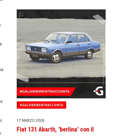
o
te
ia
me
#GALDIERIRENTRACCONTA
l
17 MARZO 2026
Fiat 131 Abarth, ‘berlina‘ con il
e