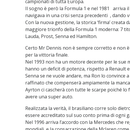
campionati di tutta Europa.
Il sogno è però la Formula 1 e nel 1981 arriva il
navigava in una crisi senza precedenti , dando v
Con la nuova gestione, la storica ‘firma’ creata 
maggiore trionfo della Formula 1 moderna: 7 titol
Lauda, Prost, Senna ed Hamilton.
Certo Mr Dennis non è sempre corretto e non è 
per la vittoria finale.
Nel 1993 non ha un motore decente per le sue 
hanno un deficit di potenza, rispetto a Renault e 
Senna se ne vuole andare, ma Ron lo convince a 
raffinato che compenserà ampiamente la mancanz
Ayrton ci cascherà con tutte le scarpe poiché lo 
avere una super auto.
Realizzata la verità, il brasiliano corre solo diet
essere accreditato sul suo conto prima di ogni g
Nel 1996 arriva l’accordo con la Mercedes che reg
mondiali e la consacrazione della Mclaren come ‘v