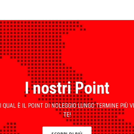
I nostri Point
 QUAL È IL POINT DI NOLEGGIO LUNGO TERMINE PIÙ V
TE!
SCOPRI DI PIÙ