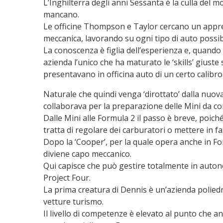
L’Inghilterra degli anni Sessanta è la culla del m
mancano.
Le officine Thompson e Taylor cercano un appren
meccanica, lavorando su ogni tipo di auto possibi
La conoscenza è figlia dell’esperienza e, quand
azienda l’unico che ha maturato le ‘skills’ giuste
presentavano in officina auto di un certo calibro 
Naturale che quindi venga ‘dirottato’ dalla nuov
collaborava per la preparazione delle Mini da co
Dalle Mini alle Formula 2 il passo è breve, poic
tratta di regolare dei carburatori o mettere in fa
Dopo la ‘Cooper’, per la quale opera anche in F
diviene capo meccanico.
Qui capisce che può gestire totalmente in autono
Project Four.
La prima creatura di Dennis è un’azienda poliedric
vetture turismo.
Il livello di competenze è elevato al punto che a