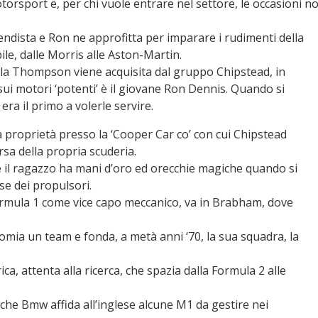
otorsport e, per chi vuole entrare nel settore, le occasioni n
dista e Ron ne approfitta per imparare i rudimenti della
le, dalle Morris alle Aston-Martin.
o la Thompson viene acquisita dal gruppo Chipstead, in
 sui motori ‘potenti’ è il giovane Ron Dennis. Quando si
era il primo a volerle servire.
a proprietà presso la ‘Cooper Car co’ con cui Chipstead
rsa della propria scuderia.
hé il ragazzo ha mani d’oro ed orecchie magiche quando si
se dei propulsori.
ormula 1 come vice capo meccanico, va in Brabham, dove
mia un team e fonda, a metà anni ‘70, la sua squadra, la
a, attenta alla ricerca, che spazia dalla Formula 2 alle
nche Bmw affida all’inglese alcune M1 da gestire nei