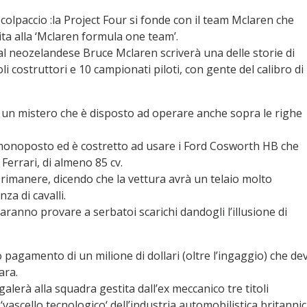
 colpaccio :la Project Four si fonde con il team Mclaren che
ita alla ‘Mclaren formula one team’.
dal neozelandese Bruce Mclaren scriverà una delle storie di
i costruttori e 10 campionati piloti, con gente del calibro di
un mistero che è disposto ad operare anche sopra le righe
monoposto ed è costretto ad usare i Ford Cosworth HB che
Ferrari, di almeno 85 cv.
rimanere, dicendo che la vettura avrà un telaio molto
a di cavalli.
faranno provare a serbatoi scarichi dandogli l’illusione di
ro pagamento di un milione di dollari (oltre l’ingaggio) che de
ara.
alerà alla squadra gestita dall’ex meccanico tre titoli
ascello tecnologico‘ dell’industria automobilistica britannic