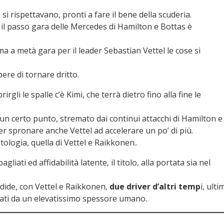
 rispettavano, pronti a fare il bene della scuderia.
il passo gara delle Mercedes di Hamilton e Bottas è
a a metà gara per il leader Sebastian Vettel le cose si
re di tornare dritto.
gli le spalle c’è Kimi, che terrà dietro fino alla fine le
 un certo punto, stremato dai continui attacchi di Hamilton e
per spronare anche Vettel ad accelerare un po’ di più.
tologia, quella di Vettel e Raikkonen..
liati ed affidabilità latente, il titolo, alla portata sia nel
ndide, con Vettel e Raikkonen,
due driver d’altri temp
i, ulti
zzati da un elevatissimo spessore umano.