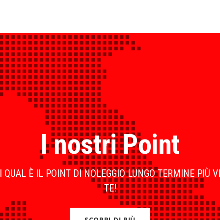
I nostri Point
 QUAL È IL POINT DI NOLEGGIO LUNGO TERMINE PIÙ V
TE!
SCOPRI DI PIÙ