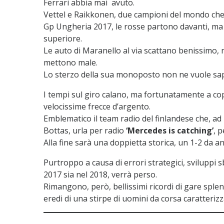
Ferrari abbia mai avuto.
Vettel e Raikkonen, due campioni del mondo che si
Gp Ungheria 2017, le rosse partono davanti, ma 
superiore.
Le auto di Maranello al via scattano benissimo, m
mettono male.
Lo sterzo della sua monoposto non ne vuole sape
I tempi sul giro calano, ma fortunatamente a coprir
velocissime frecce d’argento.
Emblematico il team radio del finlandese che, ad
Bottas, urla per radio
‘Mercedes is catching’
, 
Alla fine sarà una doppietta storica, un 1-2 da an
Purtroppo a causa di errori strategici, sviluppi sbag
2017 sia nel 2018, verrà perso.
Rimangono, però, bellissimi ricordi di gare sple
eredi di una stirpe di uomini da corsa caratteri