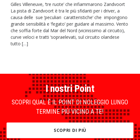
Gilles Villeneuve, ‘tre ruote’ che infiammarono Zandvoort
La pista di Zandvoort è tra le più sfidanti per i driver, a
causa delle sue ‘peculiari caratteristiche’ che impongono
grande sensibilità e ‘fegato’ per guidare al massimo. Vento
che soffia forte dal Mar del Nord (vicinissimo al circuito),
curve veloci e tratti ‘sopraelevati, sul circuito olandese
tutto […]
I nostri Point
SCOPRI QUAL È IL POINT DI NOLEGGIO LUNGO
TERMINE PIÙ VICINO A TE!
SCOPRI DI PIÙ