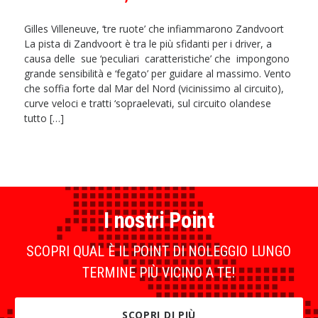
Gilles Villeneuve, ‘tre ruote’ che infiammarono Zandvoort
La pista di Zandvoort è tra le più sfidanti per i driver, a
causa delle sue ‘peculiari caratteristiche’ che impongono
grande sensibilità e ‘fegato’ per guidare al massimo. Vento
che soffia forte dal Mar del Nord (vicinissimo al circuito),
curve veloci e tratti ‘sopraelevati, sul circuito olandese
tutto […]
I nostri Point
SCOPRI QUAL È IL POINT DI NOLEGGIO LUNGO
TERMINE PIÙ VICINO A TE!
SCOPRI DI PIÙ