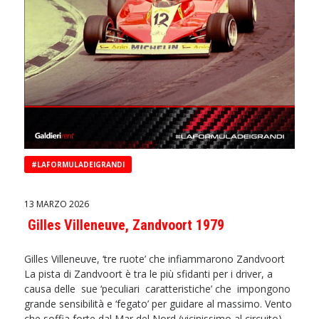
#LAFORMULADEIGRANDI
13 MARZO 2026
Gilles Villeneuve, Zandvoort 1979
Gilles Villeneuve, ‘tre ruote’ che infiammarono Zandvoort
La pista di Zandvoort è tra le più sfidanti per i driver, a
causa delle sue ‘peculiari caratteristiche’ che impongono
grande sensibilità e ‘fegato’ per guidare al massimo. Vento
che soffia forte dal Mar del Nord (vicinissimo al circuito),