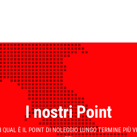
I nostri Point
 QUAL È IL POINT DI NOLEGGIO LUNGO TERMINE PIÙ V