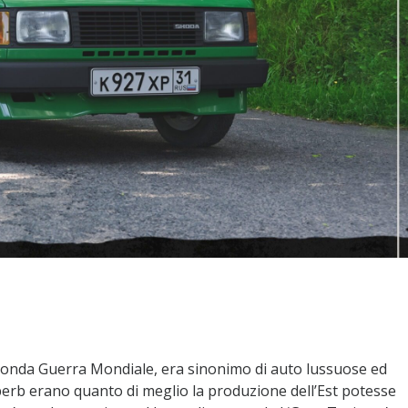
econda Guerra Mondiale, era sinonimo di auto lussuose ed
erb erano quanto di meglio la produzione dell’Est potesse