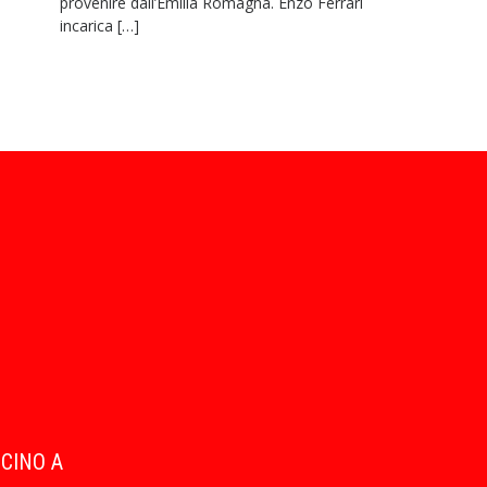
provenire dall’Emilia Romagna. Enzo Ferrari
incarica […]
ICINO A