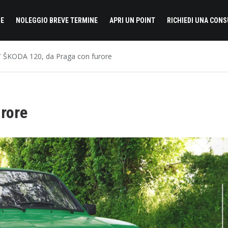
E
NOLEGGIO BREVE TERMINE
APRI UN POINT
RICHIEDI UNA CON
ŠKODA 120, da Praga con furore
rore