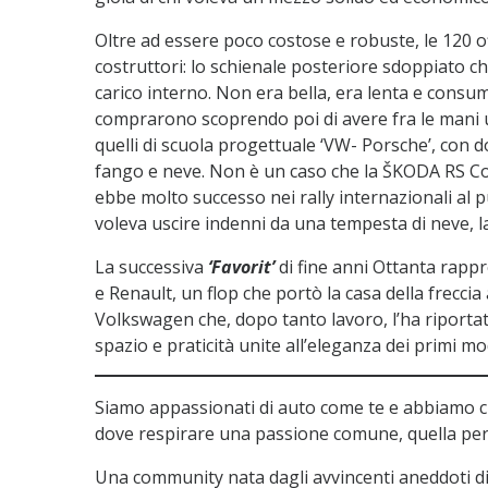
Oltre ad essere poco costose e robuste, le 120 
costruttori: lo schienale posteriore sdoppiato ch
carico interno. Non era bella, era lenta e consum
comprarono scoprendo poi di avere fra le mani 
quelli di scuola progettuale ‘VW- Porsche’, con d
fango e neve. Non è un caso che la ŠKODA RS Co
ebbe molto successo nei rally internazionali al 
voleva uscire indenni da una tempesta di neve, la
La successiva
‘Favorit’
di fine anni Ottanta rappr
e Renault, un flop che portò la casa della freccia 
Volkswagen che, dopo tanto lavoro, l’ha riportata
spazio e praticità unite all’eleganza dei primi mo
Siamo appassionati di auto come te e abbiamo c
dove respirare una passione comune, quella per 
Una community nata dagli avvincenti aneddoti d