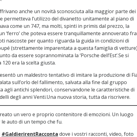
offrivano anche un novità sconosciuta alla maggior parte dei
e permetteva l’utilizzo del divanetto unitamente al piano di
ava come un 747, ma molti, spinti in primis dal prezzo, la
un ‘ferro’ che poteva essere tranquillamente annoverato fra
oti nascoste per quanto riguarda la guida in condizioni di
upé (strettamente imparentata a questa famiglia di vetture
punto da essere soprannominata la ‘Porsche dell’Est’.Se si
 120 era la scelta giusta.
esentò un maldestro tentativo di imitare la produzione di Fi
alata sull’orlo del fallimento, salvata alla fine dal gruppo
 agli antichi splendori, conservandone le caratteristiche di
delli degli anni Venti.Una nuova storia, tutta da riscrivere.
reato un vero e proprio contenitore di emozioni. Un luogo
le auto di un tempo che fu.
i
#GaldierirentRacconta
dove i vostri racconti, video, foto