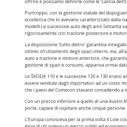
offrire e possiamo definirle come le ‘Lancia dell’E
Purtroppo, con la gestione statale del dopoguerr
eccellenza che lo avevano caratterizzato dalla n
modelli.Le successive auto degli anni Settanta 
rigorosamente con trazione posteriore e motore
La disposizione ‘tutto dietro’ garantiva innegabil
ottimo sfruttamento degli spazi interni, ma, all’
auto a trazione e motore anteriore, che garantiv
gestione di spazi e consumi, appariva ormai data
Le ŠKODA 110 e le successive 120 e 130 erano an
essere vendute dagli importatori ad un costo mo
che i paesi del Comecon stavano concedendo a m
Con un prezzo inferiore a quello di una Austin M
porte, capace di ospitare anche cinque persone:
L’Europa conosceva per la prima volta il Low cos
gioia di chi voleva un mezzo solido ed economico