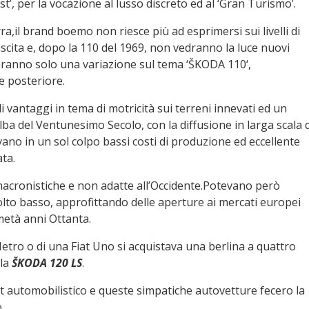
st’, per la vocazione al lusso discreto ed al ‘Gran Turismo’.
a,il brand boemo non riesce più ad esprimersi sui livelli di
ascita e, dopo la 110 del 1969, non vedranno la luce nuovi
saranno solo una variazione sul tema ‘ŠKODA 110‘,
 posteriore.
i vantaggi in tema di motricità sui terreni innevati ed un
alba del Ventunesimo Secolo, con la diffusione in larga scala d
ano in un sol colpo bassi costi di produzione ed eccellente
ta.
acronistiche e non adatte all’Occidente.Potevano però
lto basso, approfittando delle aperture ai mercati europei
età anni Ottanta.
etro o di una Fiat Uno si acquistava una berlina a quattro
 la
ŠKODA 120 LS
.
t automobilistico e queste simpatiche autovetture fecero la
.