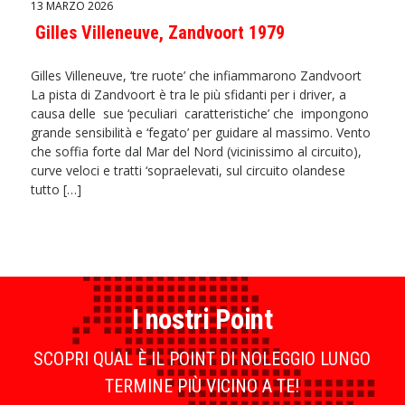
13 MARZO 2026
Gilles Villeneuve, Zandvoort 1979
Gilles Villeneuve, ‘tre ruote’ che infiammarono Zandvoort
La pista di Zandvoort è tra le più sfidanti per i driver, a
causa delle sue ‘peculiari caratteristiche’ che impongono
grande sensibilità e ‘fegato’ per guidare al massimo. Vento
che soffia forte dal Mar del Nord (vicinissimo al circuito),
curve veloci e tratti ‘sopraelevati, sul circuito olandese
tutto […]
I nostri Point
SCOPRI QUAL È IL POINT DI NOLEGGIO LUNGO
TERMINE PIÙ VICINO A TE!