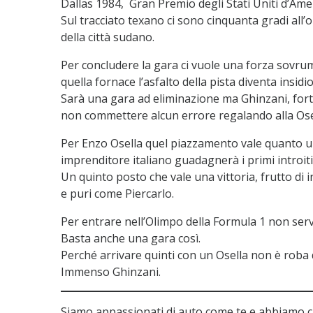
Dallas 1984, Gran Premio degli Stati Uniti d’Amer
Sul tracciato texano ci sono cinquanta gradi all’
della città sudano.
Per concludere la gara ci vuole una forza sovrum
quella fornace l’asfalto della pista diventa insidi
Sarà una gara ad eliminazione ma Ghinzani, forte 
non commettere alcun errore regalando alla Ose
Per Enzo Osella quel piazzamento vale quanto una
imprenditore italiano guadagnerà i primi introiti
Un quinto posto che vale una vittoria, frutto di in
e puri come Piercarlo.
Per entrare nell’Olimpo della Formula 1 non ser
Basta anche una gara così.
Perché arrivare quinti con un Osella non è roba di
Immenso Ghinzani.
Siamo appassionati di auto come te e abbiamo c