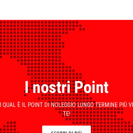
I nostri Point
 QUAL È IL POINT DI NOLEGGIO LUNGO TERMINE PIÙ V
TE!
SCOPRI DI PIÙ