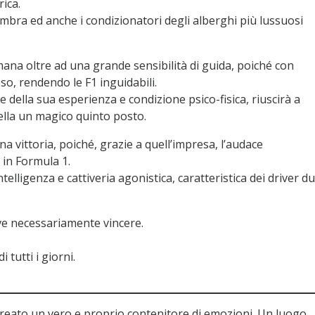
ica.
ombra ed anche i condizionatori degli alberghi più lussuosi
ana oltre ad una grande sensibilità di guida, poiché con
oso, rendendo le F1 inguidabili.
della sua esperienza e condizione psico-fisica, riuscirà a
lla un magico quinto posto.
 vittoria, poiché, grazie a quell’impresa, l’audace
 in Formula 1.
telligenza e cattiveria agonistica, caratteristica dei driver du
ve necessariamente vincere.
 tutti i giorni.
reato un vero e proprio contenitore di emozioni. Un luogo