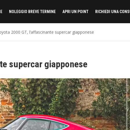
E
NOLEGGIO BREVE TERMINE
APRI UN POINT
RICHIEDI UNA CON
oyota 2000 GT, l’affascinante supercar giapponese
nte supercar giapponese