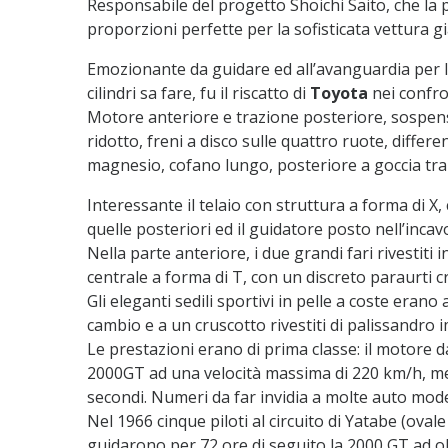
Responsabile del progetto Shoichi Saito, che la
proporzioni perfette per la sofisticata vettura 
Emozionante da guidare ed all’avanguardia per l
cilindri sa fare, fu il riscatto di
Toyota
nei confro
Motore anteriore e trazione posteriore, sospen
ridotto, freni a disco sulle quattro ruote, differe
magnesio, cofano lungo, posteriore a goccia tra l
Interessante il telaio con struttura a forma di X, co
quelle posteriori ed il guidatore posto nell’incav
Nella parte anteriore, i due grandi fari rivestiti i
centrale a forma di T, con un discreto paraurti
Gli eleganti sedili sportivi in pelle a coste eran
cambio e a un cruscotto rivestiti di palissandro i
Le prestazioni erano di prima classe: il motore da 1
2000GT ad una velocità massima di 220 km/h, me
secondi. Numeri da far invidia a molte auto mod
Nel 1966 cinque piloti al circuito di Yatabe (oval
guidarono per 72 ore di seguito la 2000 GT ad o