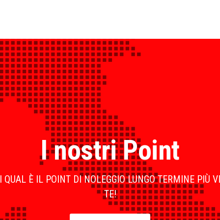
I nostri Point
 QUAL È IL POINT DI NOLEGGIO LUNGO TERMINE PIÙ V
TE!