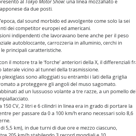
 presentò al
Tokyo Motor Show
: una linea mozzafiato e
giapponese da due posti.
’epoca, dal sound morbido ed avvolgente come solo la sei
nti dei competitor europei ed americani.
sioni indipendenti che lavoravano bene anche per il peso
nziale autobloccante, carrozzeria in alluminio, cerchi in
e principali caratteristiche.
n il motore tra le ‘forche’ anteriori della X, il differenziali f
o laterale vicino al tunnel della trasmissione.
n plexiglass sono alloggiati su entrambi i lati della griglia
 cromato a proteggere gli angoli del muso sagomato.
o abbinati ad un lussuoso volante a tre razze, a un pomello de
mpiallacciato.
50 CV, 2 litri e 6 cilindri in linea era in grado di portare la
ntre per passare da 0 a 100 km/h erano necessari solo 8,6
erne.
e di 5,5 km), in due turni di due ore e mezzo ciascuno,
ltre 205 km/h stabilendo 3 record mondiali e 10