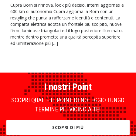
Cupra Born si rinnova, look più deciso, interni aggiornati e
600 km di autonomia Cupra aggiorna la Born con un
restyling che punta a rafforzarne identità e contenuti. La
compatta elettrica adotta un frontale più scolpito, nuove
firme luminose triangolari ed il logo posteriore illuminato,
mentre dentro promette una qualità percepita superiore
ed un’interazione più […]
I nostri Point
SCOPRI QUAL È IL POINT DI NOLEGGIO LUNGO
TERMINE PIÙ VICINO A TE!
SCOPRI DI PIÙ