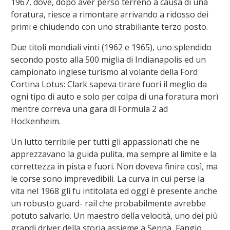
1967, dove, dopo aver perso terreno a causa di una
foratura, riesce a rimontare arrivando a ridosso dei
primi e chiudendo con uno strabiliante terzo posto.
Due titoli mondiali vinti (1962 e 1965), uno splendido
secondo posto alla 500 miglia di Indianapolis ed un
campionato inglese turismo al volante della Ford
Cortina Lotus: Clark sapeva tirare fuori il meglio da
ogni tipo di auto e solo per colpa di una foratura morì
mentre correva una gara di Formula 2 ad
Hockenheim.
Un lutto terribile per tutti gli appassionati che ne
apprezzavano la guida pulita, ma sempre al limite e la
correttezza in pista e fuori. Non doveva finire così, ma
le corse sono imprevedibili. La curva in cui perse la
vita nel 1968 gli fu intitolata ed oggi è presente anche
un robusto guard- rail che probabilmente avrebbe
potuto salvarlo. Un maestro della velocità, uno dei più
grandi driver della storia assieme a Senna, Fangio,