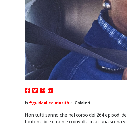
In
#guidaallecuriosità
di
Galdieri
Non tutti sanno che nel corso dei 264 episodi d
l’automobile e non è coinvolta in alcuna scena v