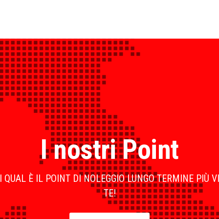
I nostri Point
 QUAL È IL POINT DI NOLEGGIO LUNGO TERMINE PIÙ V
TE!