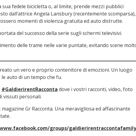
sua fedele bicicletta o, al limite, prende mezzi pubblici
esto dall’attrice Angela Lansbury (recentemente scomparsa),
i fossero momenti di violenza gratuita ed auto distrutte.
ortata del successo della serie sugli schermi televisivi.
gimento delle trame nelle varie puntate, evitando scene molt
reato un vero e proprio contenitore di emozioni. Un luogo
le auto di un tempo che fu.
i
#GaldierirentRacconta
dove i vostri racconti, video, foto
 vissuti personali.
ok magazine Gr Racconta. Una meravigliosa ed affascinante
tate.
/www.facebook.com/groups/galdierirentraccontafamil