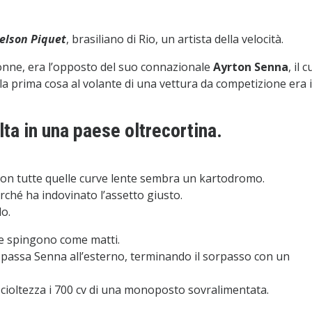
elson Piquet
, brasiliano di Rio, un artista della velocità.
donne, era l’opposto del suo connazionale
Ayrton Senna
, il c
la prima cosa al volante di una vettura da competizione era i
lta in una paese oltrecortina.
 con tutte quelle curve lente sembra un kartodromo.
rché ha indovinato l’assetto giusto.
do.
he spingono come matti.
 e passa Senna all’esterno, terminando il sorpasso con un
ioltezza i 700 cv di una monoposto sovralimentata.