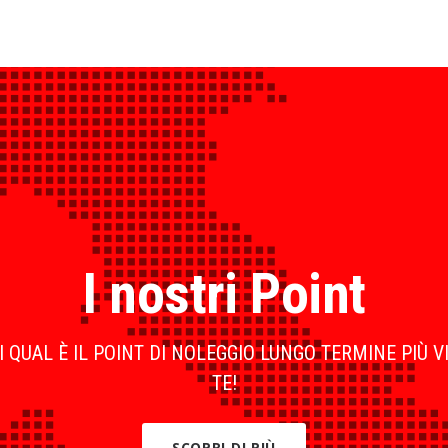
I nostri Point
 QUAL È IL POINT DI NOLEGGIO LUNGO TERMINE PIÙ V
TE!
SCOPRI DI PIÙ