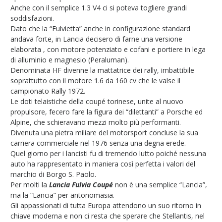
Anche con il semplice 1.3 V4 ci si poteva togliere grandi
soddisfazioni.
Dato che la “Fulvietta” anche in configurazione standard
andava forte, in Lancia decisero di farne una versione
elaborata , con motore potenziato e cofani e portiere in lega
di alluminio e magnesio (Peraluman).
Denominata HF divenne la mattatrice dei rally, imbattibile
soprattutto con il motore 1.6 da 160 cv che le valse il
campionato Rally 1972.
Le doti telaistiche della coupé torinese, unite al nuovo
propulsore, fecero fare la figura dei “dilettanti” a Porsche ed
Alpine, che schieravano mezzi molto più performanti.
Divenuta una pietra miliare del motorsport concluse la sua
carriera commerciale nel 1976 senza una degna erede.
Quel giorno per i lancisti fu di tremendo lutto poiché nessuna
auto ha rappresentato in maniera così perfetta i valori del
marchio di Borgo S. Paolo.
Per molti la
Lancia Fulvia Coupé
non è una semplice “Lancia”,
ma la “Lancia” per antonomasia.
Gli appassionati di tutta Europa attendono un suo ritorno in
chiave moderna e non ci resta che sperare che Stellantis, nel