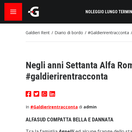
NOLEGGIO LUNGO TERMIN
Galdieri Rent
Diario di bordo
#Galdierirentracconta
Negli anni Settanta Alfa Ro
#galdierirentracconta
In
#Galdierirentracconta
di
admin
ALFASUD COMPATTA BELLA E DANNATA
Tra la famiglia
Agnelli
ed alcune frange dello stat