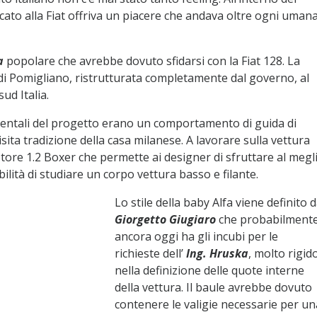
rcato alla Fiat offriva un piacere che andava oltre ogni uman
a
popolare che avrebbe dovuto sfidarsi con la Fiat 128. La
di Pomigliano, ristrutturata completamente dal governo, al
ud Italia.
entali del progetto erano un comportamento di guida di
isita tradizione della casa milanese. A lavorare sulla vettura
ore 1.2 Boxer che permette ai designer di sfruttare al megl
bilità di studiare un corpo vettura basso e filante.
Lo stile della baby Alfa viene definito 
Giorgetto Giugiaro
che probabilment
ancora oggi ha gli incubi per le
richieste dell’
Ing. Hruska
, molto rigid
nella definizione delle quote interne
della vettura. Il baule avrebbe dovuto
contenere le valigie necessarie per un