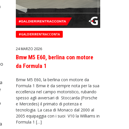
a
#GALDIERIRENTRACCONTA
24 MARZO 2026
Bmw M5 E60, berlina con motore
io
da Formula 1
Bmw M5 E60, la berlina con motore da
da
Formula 1 Bmw è da sempre nota per la sua
e
eccellenza nel campo motoristico, rubando
spesso agli avversari di Stoccarda (Porsche
o
e Mercedes) il primato di potenza e
tecnologia. La casa di Monaco dal 2000 al
2005 equipaggia con i suoi V10 la Williams in
Formula 1 […]
a