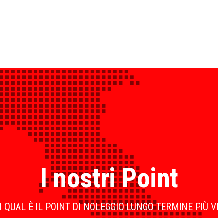
I nostri Point
 QUAL È IL POINT DI NOLEGGIO LUNGO TERMINE PIÙ V