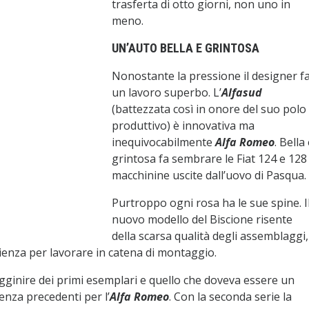
trasferta di otto giorni, non uno in
meno.
UN’AUTO BELLA E GRINTOSA
Nonostante la pressione il designer f
un lavoro superbo. L’
Alfasud
(battezzata così in onore del suo polo
produttivo) è innovativa ma
inequivocabilmente
Alfa Romeo
. Bella
grintosa fa sembrare le Fiat 124 e 128
macchinine uscite dall’uovo di Pasqua.
Purtroppo ogni rosa ha le sue spine. I
nuovo modello del Biscione risente
della scarsa qualità degli assemblaggi,
enza per lavorare in catena di montaggio.
gginire dei primi esemplari e quello che doveva essere un
nza precedenti per l’
Alfa Romeo
. Con la seconda serie la