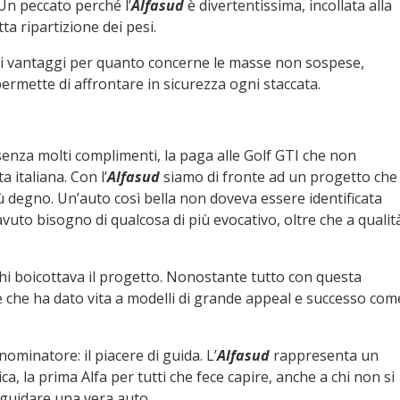
 Un peccato perché l’
Alfasud
è divertentissima, incollata alla
ta ripartizione dei pesi.
abili vantaggi per quanto concerne le masse non sospese,
rmette di affrontare in sicurezza ogni staccata.
senza molti complimenti, la paga alle Golf GTI che non
 italiana. Con l’
Alfasud
siamo di fronte ad un progetto che
 degno. Un’auto così bella non doveva essere identificata
uto bisogno di qualcosa di più evocativo, oltre che a qualit
 chi boicottava il progetto. Nonostante tutto con questa
te che ha dato vita a modelli di grande appeal e successo com
minatore: il piacere di guida. L’
Alfasud
rappresenta un
a, la prima Alfa per tutti che fece capire, anche a chi non si
 guidare una vera auto.