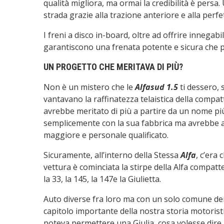
qualità migliora, ma ormai la credibilità è persa.
strada grazie alla trazione anteriore e alla perfet
I freni a disco in-board, oltre ad offrire inneg
garantiscono una frenata potente e sicura che pe
UN PROGETTO CHE MERITAVA DI PIÙ?
Non è un mistero che le
Alfasud 1.5
ti dessero, 
vantavano la raffinatezza telaistica della compatta
avrebbe meritato di più a partire da un nome più
semplicemente con la sua fabbrica ma avrebbe av
maggiore e personale qualificato.
Sicuramente, all’interno della Stessa
Alfa
, c’era
vettura è cominciata la stirpe della Alfa compat
la 33, la 145, la 147e la Giulietta.
Auto diverse fra loro ma con un solo comune deno
capitolo importante della nostra storia motoristic
poteva permettere una Giulia, cosa volesse dire