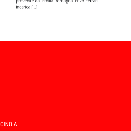
provenire dall’Emilia Romagna. Enzo Ferrari
incarica […]
ICINO A