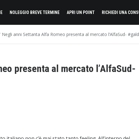
E
NOLEGGIO BREVE TERMINE
APRI UN POINT
RICHIEDI UNA CON
Negli anni Settanta Alfa Romeo presenta al mercato l’AlfaSud- #gald
meo presenta al mercato l’AlfaSud-
o italiano non c’è mai stato tanto feeling. All’interno del