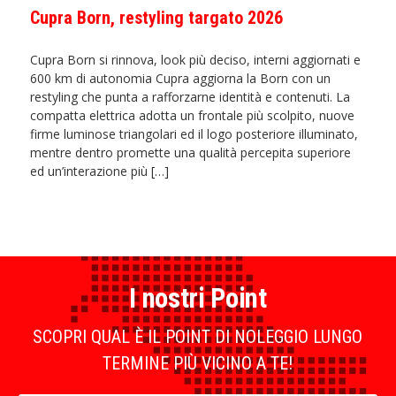
Cupra Born, restyling targato 2026
Cupra Born si rinnova, look più deciso, interni aggiornati e
600 km di autonomia Cupra aggiorna la Born con un
restyling che punta a rafforzarne identità e contenuti. La
compatta elettrica adotta un frontale più scolpito, nuove
firme luminose triangolari ed il logo posteriore illuminato,
mentre dentro promette una qualità percepita superiore
ed un’interazione più […]
I nostri Point
SCOPRI QUAL È IL POINT DI NOLEGGIO LUNGO
TERMINE PIÙ VICINO A TE!