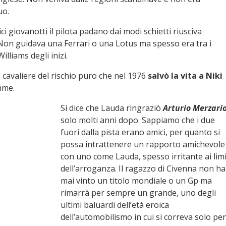
uo.
ci giovanotti il pilota padano dai modi schietti riusciva
 Non guidava una Ferrari o una Lotus ma spesso era tra i
lliams degli inizi.
 cavaliere del rischio puro che nel 1976
salvò la vita a Niki
mme.
Si dice che Lauda ringraziò
Arturio Merzari
solo molti anni dopo. Sappiamo che i due
fuori dalla pista erano amici, per quanto si
possa intrattenere un rapporto amichevole
con uno come Lauda, spesso irritante ai limi
dell’arroganza. Il ragazzo di Civenna non ha
mai vinto un titolo mondiale o un Gp ma
rimarrà per sempre un grande, uno degli
ultimi baluardi dell’età eroica
dell’automobilismo in cui si correva solo per