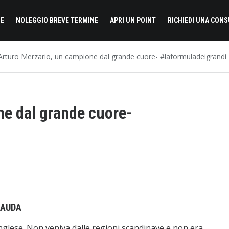
E
NOLEGGIO BREVE TERMINE
APRI UN POINT
RICHIEDI UNA CON
Arturo Merzario, un campione dal grande cuore- #laformuladeigrandi
ne dal grande cuore-
LAUDA
nglese. Non veniva dalle regioni scandinave e non era