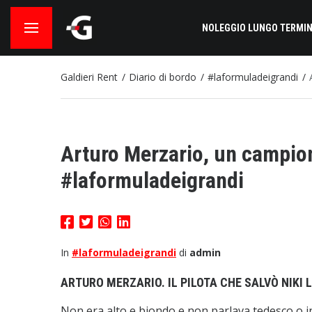
NOLEGGIO LUNGO TERMIN
Galdieri Rent
Diario di bordo
#laformuladeigrandi
Arturo Merzario, un campio
#laformuladeigrandi
In
#laformuladeigrandi
di
admin
ARTURO MERZARIO. IL PILOTA CHE SALVÒ NIKI 
Non era alto e biondo e non parlava tedesco o i