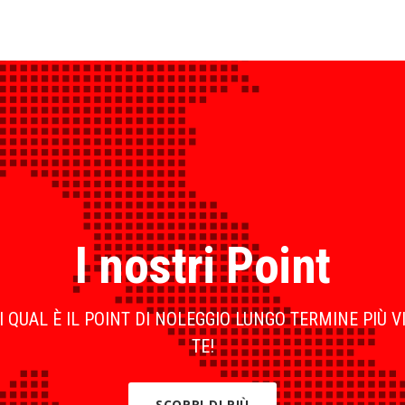
I nostri Point
 QUAL È IL POINT DI NOLEGGIO LUNGO TERMINE PIÙ V
TE!
SCOPRI DI PIÙ