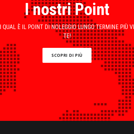
I nostri Point
 QUAL È IL POINT DI NOLEGGIO LUNGO TERMINE PIÙ V
TE!
SCOPRI DI PIÙ