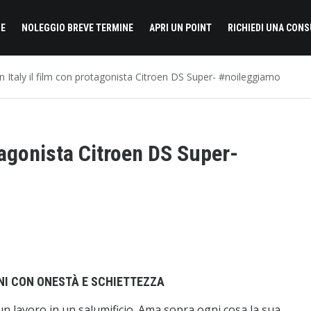
E
NOLEGGIO BREVE TERMINE
APRI UN POINT
RICHIEDI UNA CON
n Italy il film con protagonista Citroen DS Super- #noileggiamo
otagonista Citroen DS Super-
ONI CON ONESTÀ E SCHIETTEZZA
n lavoro in un salumificio. Ama sopra ogni cosa la sua