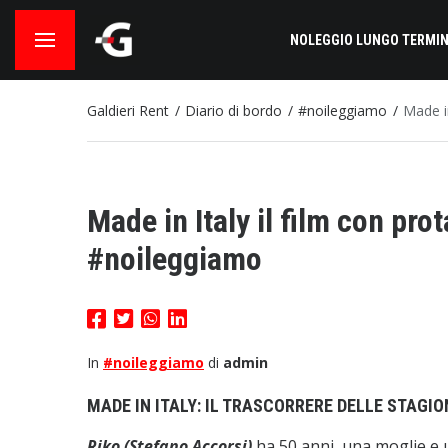
NOLEGGIO LUNGO TERMIN
Galdieri Rent
Diario di bordo
#noileggiamo
Made i
Made in Italy il film con pr
#noileggiamo
In
#noileggiamo
di
admin
MADE IN ITALY: IL TRASCORRERE DELLE STAGI
Riko (Stefano Accorsi)
ha 50 anni, una moglie e u