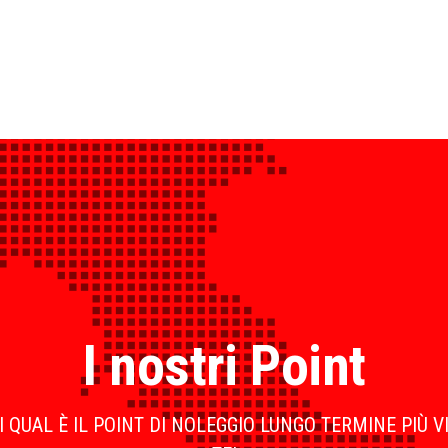
I nostri Point
 QUAL È IL POINT DI NOLEGGIO LUNGO TERMINE PIÙ V