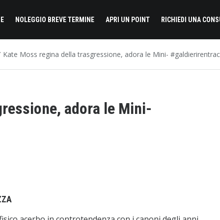
E
NOLEGGIO BREVE TERMINE
APRI UN POINT
RICHIEDI UNA CON
Kate Moss regina della trasgressione, adora le Mini- #galdierirentra
ressione, adora le Mini-
ZZA
 fisico acerbo in controtendenza con i canoni degli anni