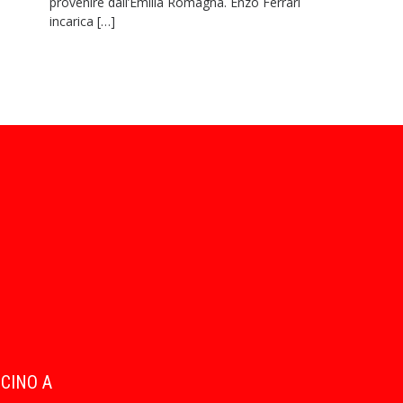
provenire dall’Emilia Romagna. Enzo Ferrari
incarica […]
ICINO A