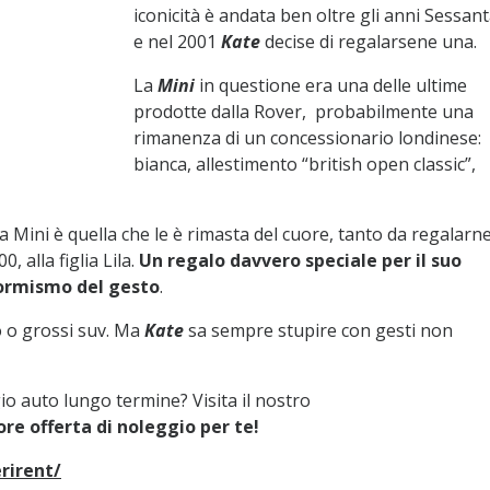
iconicità è andata ben oltre gli anni Sessan
e nel 2001
Kate
decise di regalarsene una.
La
Mini
in questione era una delle ultime
prodotte dalla Rover, probabilmente una
rimanenza di un concessionario londinese:
bianca, allestimento “british open classic”,
Mini è quella che le è rimasta del cuore, tanto da regalarn
 alla figlia Lila.
Un regalo davvero speciale per il suo
formismo del gesto
.
o o grossi suv. Ma
Kate
sa sempre stupire con gesti non
o auto lungo termine? Visita il nostro
ore offerta di noleggio per te!
rirent/