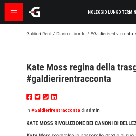
NOLEGGIO LUNGO TERMIN
Galdieri Rent
Diario di bordo
#Galdierirentracconta
Kate Moss regina della trasg
#galdierirentracconta
In
#Galdierirentracconta
di
admin
KATE MOSS RIVOLUZIONE DEI CANONI DI BELLE
Kate Moss
sconvolse le passerelle grazie al suo