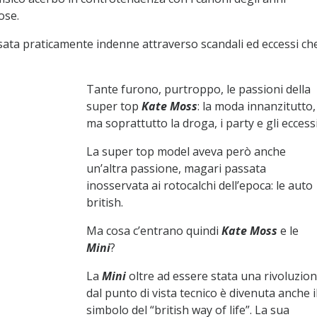
iose.
sata praticamente indenne attraverso scandali ed eccessi ch
Tante furono, purtroppo, le passioni della
super top
Kate Moss
: la moda innanzitutto,
ma soprattutto la droga, i party e gli eccessi
La super top model aveva però anche
un’altra passione, magari passata
inosservata ai rotocalchi dell’epoca: le auto
british.
Ma cosa c’entrano quindi
Kate Moss
e le
Mini
?
La
Mini
oltre ad essere stata una rivoluzio
dal punto di vista tecnico è divenuta anche i
simbolo del “british way of life”. La sua