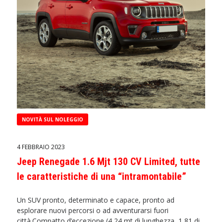
NOVITÀ SUL NOLEGGIO
4 FEBBRAIO 2023
Jeep Renegade 1.6 Mjt 130 CV Limited, tutte
le caratteristiche di una “intramontabile”
Un SUV pronto, determinato e capace, pronto ad
esplorare nuovi percorsi o ad avventurarsi fuori
città.Compatto d’eccezione (4,24 mt di lunghezza, 1,81 di