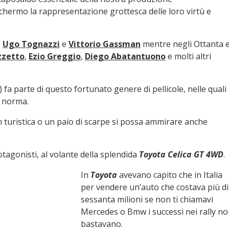
 schermo la rappresentazione grottesca delle loro virtù e
o
Ugo Tognazzi
e
Vittorio Gassman
mentre negli Ottanta 
zzetto
,
Ezio Greggio
,
Diego Abatantuono
e molti altri
) fa parte di questo fortunato genere di pellicole, nelle quali
a norma.
on turistica o un paio di scarpe si possa ammirare anche
tagonisti, al volante della splendida
Toyota Celica GT 4WD
.
In
Toyota
avevano capito che in Italia
per vendere un’auto che costava più di
sessanta milioni se non ti chiamavi
Mercedes o Bmw i successi nei rally n
bastavano.