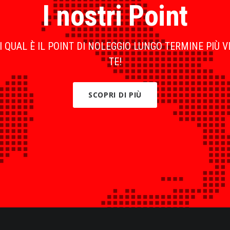
I nostri Point
 QUAL È IL POINT DI NOLEGGIO LUNGO TERMINE PIÙ V
TE!
SCOPRI DI PIÙ