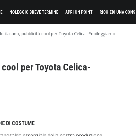
E
NOLEGGIO BREVE TERMINE
APRI UN POINT
RICHIEDI UNA CON
lo italiano, pubblicità cool per Toyota Celica- #noileggiamo
à cool per Toyota Celica-
IE DI COSTUME
aposaldo essenziale della nostra produzione