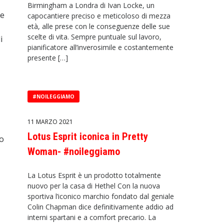
Birmingham a Londra di Ivan Locke, un
 e
capocantiere preciso e meticoloso di mezza
età, alle prese con le conseguenze delle sue
scelte di vita. Sempre puntuale sul lavoro,
i
pianificatore all’inverosimile e costantemente
presente […]
#NOILEGGIAMO
11 MARZO 2021
Lotus Esprit iconica in Pretty
to
Woman- #noileggiamo
La Lotus Esprit è un prodotto totalmente
nuovo per la casa di Hethel Con la nuova
sportiva l’iconico marchio fondato dal geniale
Colin Chapman dice definitivamente addio ad
interni spartani e a comfort precario. La