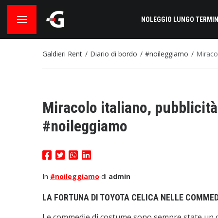
NOLEGGIO LUNGO TERMIN
Galdieri Rent
Diario di bordo
#noileggiamo
Miraco
Miracolo italiano, pubblicit
#noileggiamo
In
#noileggiamo
di
admin
LA FORTUNA DI TOYOTA CELICA NELLE COMMED
Le commedie di costume sono sempre state un c