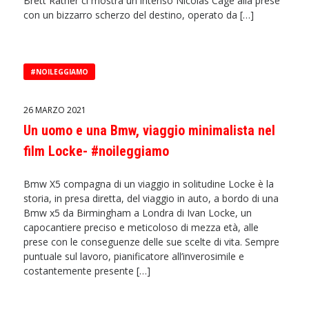
Brett Ratner ci mostra un intenso Nicolas Cage alla prese
con un bizzarro scherzo del destino, operato da […]
#NOILEGGIAMO
26 MARZO 2021
Un uomo e una Bmw, viaggio minimalista nel
film Locke- #noileggiamo
Bmw X5 compagna di un viaggio in solitudine Locke è la
storia, in presa diretta, del viaggio in auto, a bordo di una
Bmw x5 da Birmingham a Londra di Ivan Locke, un
capocantiere preciso e meticoloso di mezza età, alle
prese con le conseguenze delle sue scelte di vita. Sempre
puntuale sul lavoro, pianificatore all’inverosimile e
costantemente presente […]