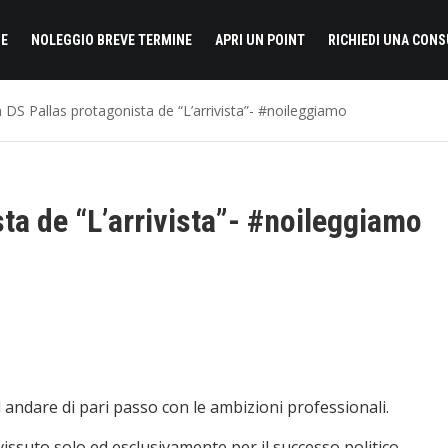
E
NOLEGGIO BREVE TERMINE
APRI UN POINT
RICHIEDI UNA CON
 DS Pallas protagonista de “L’arrivista”- #noileggiamo
ta de “L’arrivista”- #noileggiamo
andare di pari passo con le ambizioni professionali.
issuto solo ed esclusivamente per il successo politico,