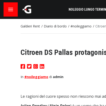
NOLEGGIO LUNGO TERMIN
Galdieri Rent
Diario di bordo
#noileggiamo
Citroen
Citroen DS Pallas protagonis
In
#noileggiamo
di
admin
Le ragioni del cuore spesso non riescono mai ad 
Julien Dandieu
(
Alain Delon
) è un uomo che ha v