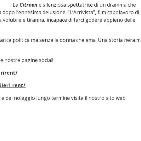
La
Citroen
è silenziosa spettatrice di un dramma che
 dopo l’ennesima delusione. “L’Arrivista”, film capolavoro di
ia volubile e tiranna, incapace di farci godere appieno delle
carica politica ma senza la donna che ama. Una storia nera 
le nostre pagine social!
rirent/
ieri_rent/
a del noleggio lungo termine visita il nostro sito web