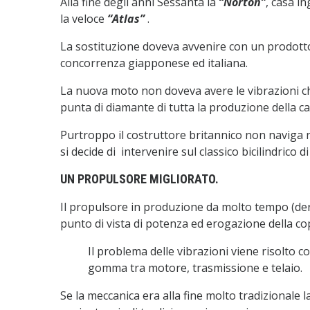
Alla fine degli anni Sessanta la
“Norton”
, casa i
la veloce
“Atlas”
.
La sostituzione doveva avvenire con un prodotto
concorrenza giapponese ed italiana.
La nuova moto non doveva avere le vibrazioni che 
punta di diamante di tutta la produzione della 
Purtroppo il costruttore britannico non naviga n
si decide di intervenire sul classico bicilindrico di
UN PROPULSORE MIGLIORATO.
Il propulsore in produzione da molto tempo (deri
punto di vista di potenza ed erogazione della co
Il problema delle vibrazioni viene risolto co
gomma tra motore, trasmissione e telaio.
Se la meccanica era alla fine molto tradizionale 