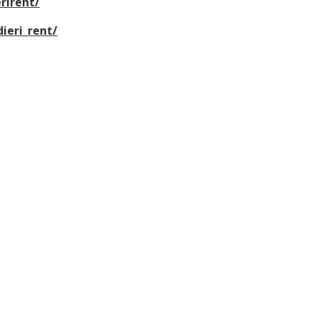
rirent/
ieri_rent/