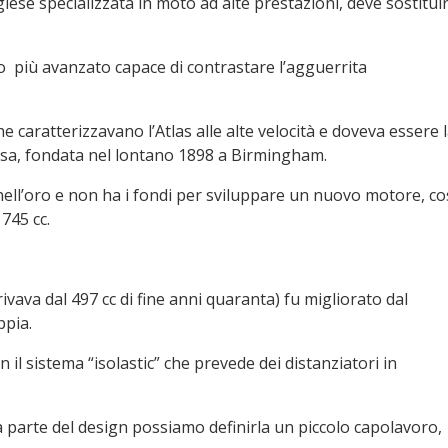
nglese specializzata in moto ad alte prestazioni, deve sostitui
 più avanzato capace di contrastare l’agguerrita
caratterizzavano l’Atlas alle alte velocità e doveva essere 
casa, fondata nel lontano 1898 a Birmingham.
ell’oro e non ha i fondi per sviluppare un nuovo motore, co
 745 cc.
vava dal 497 cc di fine anni quaranta) fu migliorato dal
ppia.
n il sistema “isolastic” che prevede dei distanziatori in
la parte del design possiamo definirla un piccolo capolavoro,