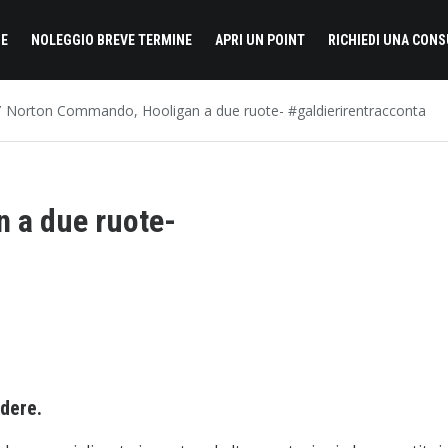
E
NOLEGGIO BREVE TERMINE
APRI UN POINT
RICHIEDI UNA CON
Norton Commando, Hooligan a due ruote- #galdierirentracconta
 a due ruote-
dere.