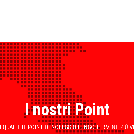
I nostri Point
 QUAL È IL POINT DI NOLEGGIO LUNGO TERMINE PIÙ V