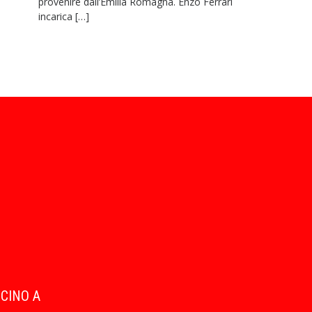
provenire dall’Emilia Romagna. Enzo Ferrari
incarica […]
ICINO A