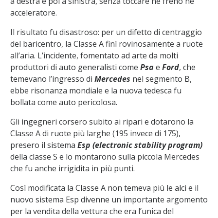
a destra e poi a sinistra, senza toccare né freno né
acceleratore.
Il risultato fu disastroso: per un difetto di centraggio
del baricentro, la Classe A finì rovinosamente a ruote
all’aria. L’incidente, fomentato ad arte da molti
produttori di auto generalisti come
Psa
e
Ford
, che
temevano l’ingresso di
Mercedes
nel segmento B,
ebbe risonanza mondiale e la nuova tedesca fu
bollata come auto pericolosa.
Gli ingegneri corsero subito ai ripari e dotarono la
Classe A di ruote più larghe (195 invece di 175),
presero il sistema
Esp (electronic stability program)
della classe S e lo montarono sulla piccola Mercedes
che fu anche irrigidita in più punti.
Così modificata la Classe A non temeva più le alci e il
nuovo sistema Esp divenne un importante argomento
per la vendita della vettura che era l’unica del