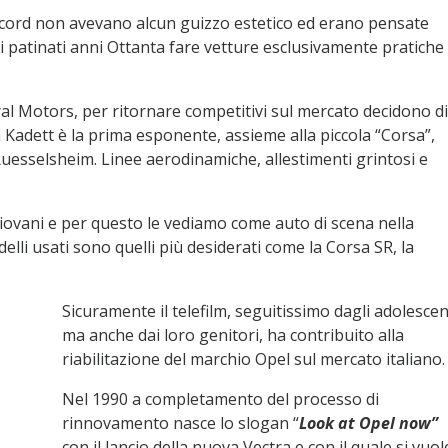
ecord non avevano alcun guizzo estetico ed erano pensate
i patinati anni Ottanta fare vetture esclusivamente pratiche
eral Motors, per ritornare competitivi sul mercato decidono di
 Kadett è la prima esponente, assieme alla piccola “Corsa”,
Ruesselsheim. Linee aerodinamiche, allestimenti grintosi e
 giovani e per questo le vediamo come auto di scena nella
delli usati sono quelli più desiderati come la Corsa SR, la
Sicuramente il telefilm, seguitissimo dagli adolescen
ma anche dai loro genitori, ha contribuito alla
riabilitazione del marchio Opel sul mercato italiano.
Nel 1990 a completamento del processo di
rinnovamento nasce lo slogan “
Look at Opel now”
con il lancio della nuova Vectra e con il quale si vuol