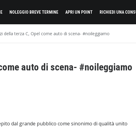
E
NOLEGGIO BREVE TERMINE
APRI UN POINT
RICHIEDI UNA CON
zzi della terza C, Opel come auto di scena- #noileggiamo
l come auto di scena- #noileggiamo
cepito dal grande pubblico come sinonimo di qualità unito