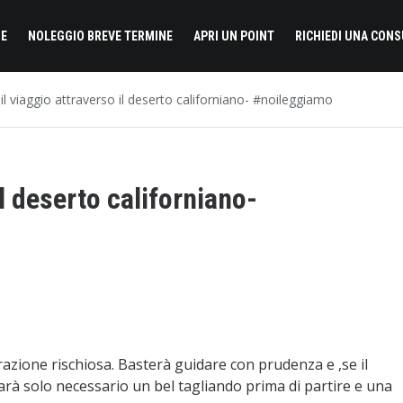
E
NOLEGGIO BREVE TERMINE
APRI UN POINT
RICHIEDI UNA CON
il viaggio attraverso il deserto californiano- #noileggiamo
il deserto californiano-
azione rischiosa. Basterà guidare con prudenza e ,se il
rà solo necessario un bel tagliando prima di partire e una