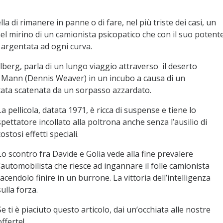
 di rimanere in panne o di fare, nel più triste dei casi, un
nel mirino di un camionista psicopatico che con il suo potent
a argentata ad ogni curva.
elberg, parla di un lungo viaggio attraverso il deserto
id Mann (Dennis Weaver) in un incubo a causa di un
 stata scatenata da un sorpasso azzardato.
La pellicola, datata 1971, è ricca di suspense e tiene lo
spettatore incollato alla poltrona anche senza l’ausilio di
costosi effetti speciali.
Lo scontro fra Davide e Golia vede alla fine prevalere
l’automobilista che riesce ad ingannare il folle camionista
facendolo finire in un burrone. La vittoria dell’intelligenza
sulla forza.
Se ti è piaciuto questo articolo, dai un’occhiata alle nostre
offerte!