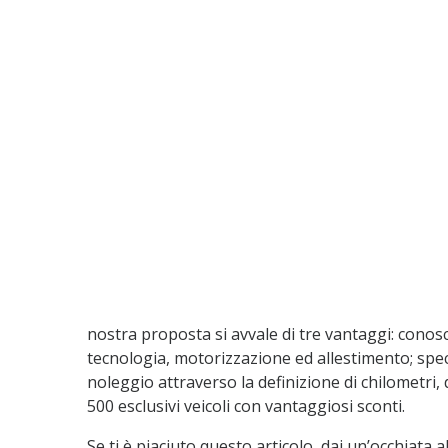
nostra proposta si avvale di tre vantaggi: conosc
tecnologia, motorizzazione ed allestimento; speci
noleggio attraverso la definizione di chilometri, d
500 esclusivi veicoli con vantaggiosi sconti.
Se ti è piaciuto questo articolo, dai un’occhiata a