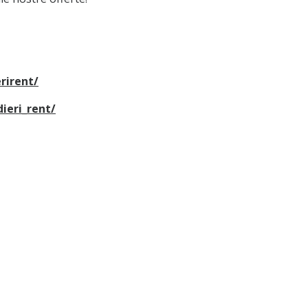
rirent/
ieri_rent/