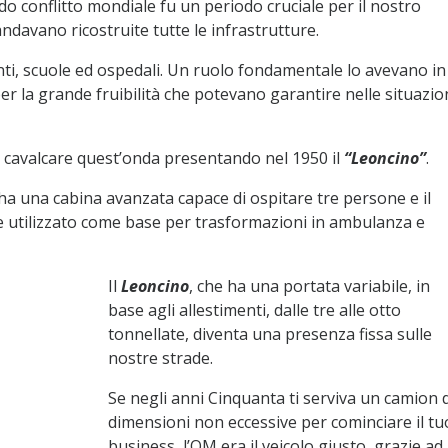
o conflitto mondiale fu un periodo cruciale per il nostro
andavano ricostruite tutte le infrastrutture.
nti, scuole ed ospedali. Un ruolo fondamentale lo avevano in
er la grande fruibilità che potevano garantire nelle situazio
di cavalcare quest’onda presentando nel 1950 il
“Leoncino”
.
ha una cabina avanzata capace di ospitare tre persone e il
e utilizzato come base per trasformazioni in ambulanza e
Il
Leoncino
, che ha una portata variabile, in
base agli allestimenti, dalle tre alle otto
tonnellate, diventa una presenza fissa sulle
nostre strade.
Se negli anni Cinquanta ti serviva un camion d
dimensioni non eccessive per cominciare il tu
business, l’OM era il veicolo giusto, grazie ad