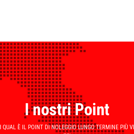
I nostri Point
 QUAL È IL POINT DI NOLEGGIO LUNGO TERMINE PIÙ V