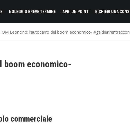
E
NOLEGGIO BREVE TERMINE
APRI UN POINT
RICHIEDI UNA CON
OM Leoncino: l’autocarro del boom economico- #galdierirentraccon
el boom economico-
colo commerciale