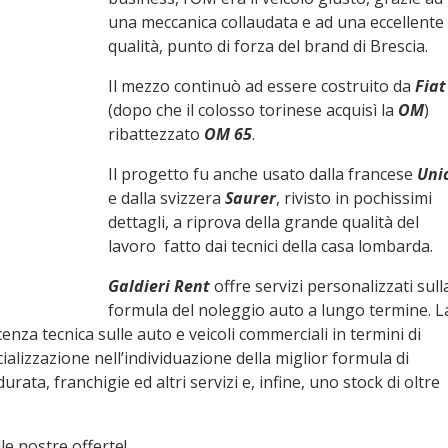
una meccanica collaudata e ad una eccellente
qualità, punto di forza del brand di Brescia.
Il mezzo continuò ad essere costruito da
Fiat
(dopo che il colosso torinese acquisì la
OM
)
ribattezzato
OM 65
.
Il progetto fu anche usato dalla francese
Uni
e dalla svizzera
Saurer
, rivisto in pochissimi
dettagli, a riprova della grande qualità del
lavoro fatto dai tecnici della casa lombarda.
Galdieri Rent
offre servizi personalizzati sull
formula del noleggio auto a lungo termine. L
enza tecnica sulle auto e veicoli commerciali in termini di
alizzazione nell’individuazione della miglior formula di
urata, franchigie ed altri servizi e, infine, uno stock di oltre
lle nostre offerte!