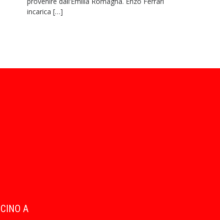
provenire dall’Emilia Romagna. Enzo Ferrari
incarica […]
ICINO A