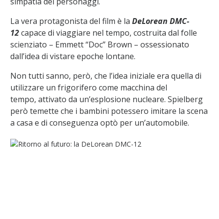
simpatia dei personaggi
.
L
a vera protagonista del film è
la
DeLorean
DMC-
12
capace di viaggiare nel tempo, costruita da
l
folle
scienziato
–
Emmett
“Doc” Brown –
ossessionato
dall’idea di vistare epoche lontane.
Non tutti sanno
, però,
che l’idea
iniziale
era quella di
utilizzare un
frigorifero
come macchina del
tempo,
attivato da un
’
esplosione nucleare. Spielberg
però temette che i bambini potessero imitare la scena
a casa e di conseguenza
optò per
un’automobile
.