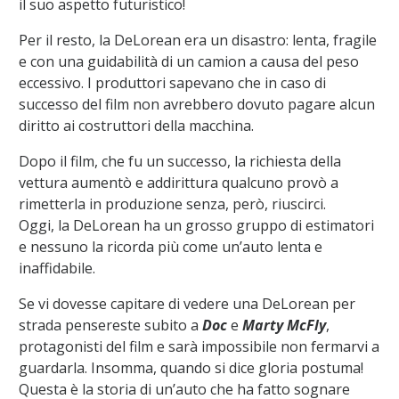
il suo aspetto futuristico!
Per il resto, l
a
DeLorean
era un disastro: lenta, fragile
e con una guidabilità di un camion a causa del peso
eccessivo.
I produttori sapevano che in caso di
successo del film non avrebbero dovuto pagare alcun
diritto ai costruttori della macchina.
Dopo il film, che fu un successo, la richiesta della
vettura aumentò e addirittura qualcuno provò a
rimetterla in produzione senza, però, riuscirci.
Oggi
,
la
DeLorean
ha un grosso gruppo di estimatori
e nessuno la ricorda più come un’auto lenta e
inaffidabile.
Se
vi
dovesse
capitare
di vedere una
DeLorean
per
strada pen
sereste
subito a
Doc
e
Marty
McFly
,
protagonisti del film
e sarà impossibile non fermar
v
i a
guardarla
.
Insomma, quando si dice gloria postuma!
Questa è la storia di un’auto che ha fatto sognare