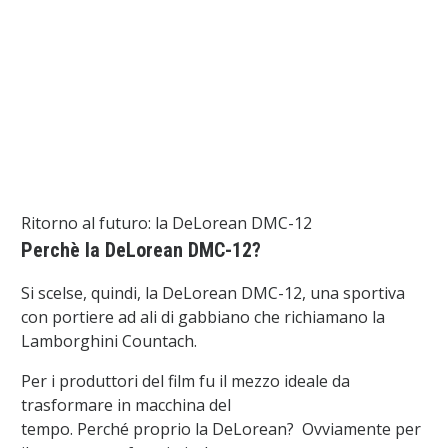
Ritorno al futuro: la DeLorean DMC-12
Perchè la
DeLorean
DMC-12?
Si
scelse
,
quindi
,
l
a
DeLorean
DMC-12
,
una sportiva
con portiere ad ali di gabbiano che richiamano la
Lamborghini
Countach
.
Per i produttori del film
fu
il mezzo ideale da
trasformare in macchina del
tempo.
Perch
é
proprio
la
DeLorean
?
O
vviamente per