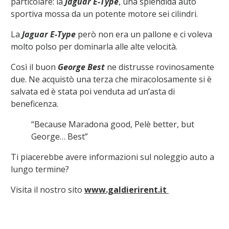
particolare: la
Jaguar E-Type
, una splendida auto
sportiva mossa da un potente motore sei cilindri.
La
Jaguar E-Type
però non era un pallone e ci voleva
molto polso per dominarla alle alte velocità.
Così il buon
George Best
ne distrusse rovinosamente
due. Ne acquistò una terza che miracolosamente si è
salvata ed è stata poi venduta ad un’asta di
beneficenza.
“Because Maradona good, Pelè better, but
George… Best”
Ti piacerebbe avere informazioni sul noleggio auto a
lungo termine?
Visita il nostro sito
www.galdierirent.it